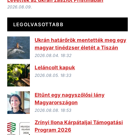
2026.08.09.
LEGOLVASOTTABB
Ukrán határőrök mentették meg egy
magyar tinédzser életét a Tiszán
2026.08.04. 18:32
Leláncolt kapuk
2026.08.05. 18:33
Eltűnt egy nagyszőlősi lány
Magyarországon
2026.08.08. 18:53
Zrínyi Ilona Kárpátaljai Támogatási
Program 2026