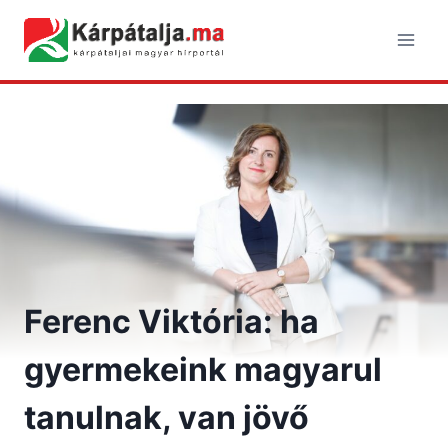
Skip
to
content
Ferenc Viktória: ha
gyermekeink magyarul
tanulnak, van jövő