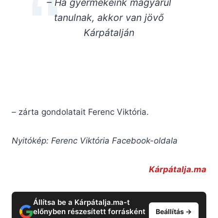
– Ha gyermekeink magyarul
tanulnak, akkor van jövő
Kárpátalján
–
zárta gondolatait Ferenc Viktória.
Nyitókép: Ferenc Viktória Facebook-oldala
Kárpátalja.ma
Állítsa be a Kárpátalja.ma-t
előnyben részesített forrásként
Beállítás →