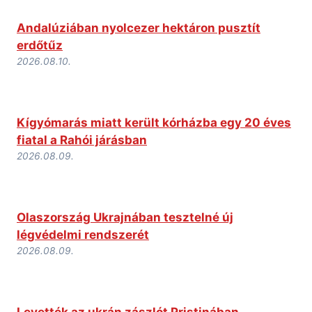
Andalúziában nyolcezer hektáron pusztít
erdőtűz
2026.08.10.
Kígyómarás miatt került kórházba egy 20 éves
fiatal a Rahói járásban
2026.08.09.
Olaszország Ukrajnában tesztelné új
légvédelmi rendszerét
2026.08.09.
Levették az ukrán zászlót Pristinában