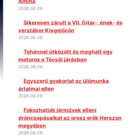
Amina
2026.08.09.
Sikeresen zárult a VII. Gitár-, ének- és
verstábor Kisgejőcön
2026.08.09.
Tehénnel ütközött és meghalt egy
motoros a Técsői járásban
2026.08.09.
Egyszerű gyakorlat az ülőmunka
ártalmai ellen
2026.08.09.
Fokozhatják járművek elleni
dróncsapásaikat az orosz erők Herszon
megyében
2026.08.09.