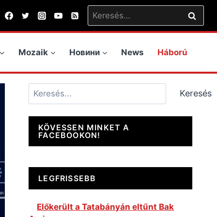
Keresés:
Mozaik
Новини
News
Háború
Keresés
Keresés
KÖVESSEN MINKET A
FACEBOOKON!
LEGFRISSEBB
Előkerült a Tatabányán eltűnt Bak