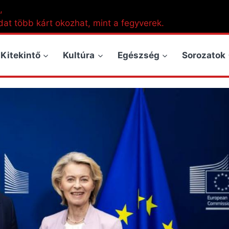
,
dat több kárt okozhat, mint a fegyverek.
Kitekintő
Kultúra
Egészség
Sorozatok