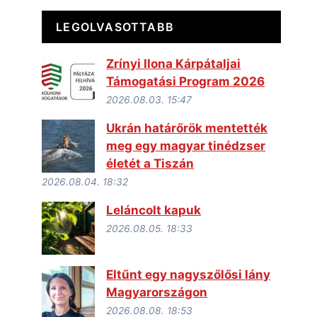
LEGOLVASOTTABB
Zrínyi Ilona Kárpátaljai
Támogatási Program 2026
2026.08.03. 15:47
Ukrán határőrök mentették
meg egy magyar tinédzser
életét a Tiszán
2026.08.04. 18:32
Leláncolt kapuk
2026.08.05. 18:33
Eltűnt egy nagyszőlősi lány
Magyarországon
2026.08.08. 18:53