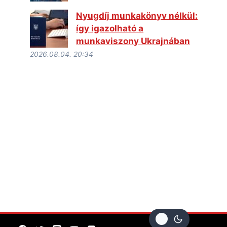
Nyugdíj munkakönyv nélkül:
így igazolható a
munkaviszony Ukrajnában
2026.08.04. 20:34