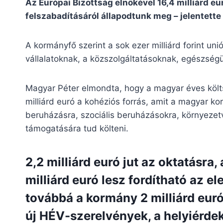
Az Európai Bizottság elnökével 16,4 milliárd eu
felszabadításáról állapodtunk meg – jelentett
A kormányfő szerint a sok ezer milliárd forint u
vállalatoknak, a közszolgáltatásoknak, egészség
Magyar Péter elmondta, hogy a magyar éves költsé
milliárd euró a kohéziós forrás, amit a magyar k
beruházásra, szociális beruházásokra, környezet
támogatására tud költeni.
2,2 milliárd euró jut az oktatásra,
milliárd euró lesz fordítható az e
továbbá a kormány 2 milliárd eurót
új HÉV-szerelvények, a helyiérde