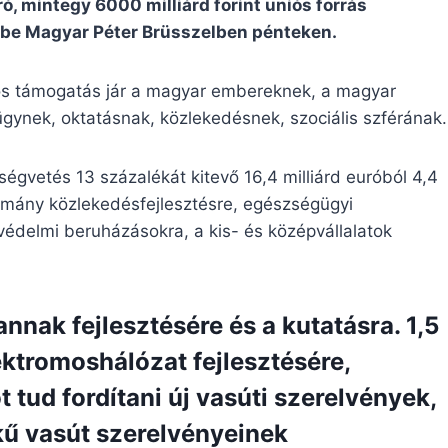
ró, mintegy 6000 milliárd forint uniós forrás
e be Magyar Péter Brüsszelben pénteken.
niós támogatás jár a magyar embereknek, a magyar
ügynek, oktatásnak, közlekedésnek, szociális szférának.
gvetés 13 százalékát kitevő 16,4 milliárd euróból 4,4
ormány közlekedésfejlesztésre, egészségügyi
védelmi beruházásokra, a kis- és középvállalatok
 annak fejlesztésére és a kutatásra. 1,5
lektromoshálózat fejlesztésére,
 tud fordítani új vasúti szerelvények,
kű vasút szerelvényeinek