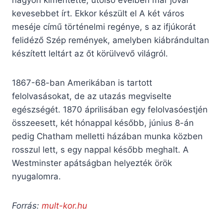
nagyon kimerítette, utolsó éveiben már jóval
kevesebbet írt. Ekkor készült el A két város
meséje című történelmi regénye, s az ifjúkorát
felidéző Szép remények, amelyben kiábrándultan
készített leltárt az őt körülvevő világról.
1867-68-ban Amerikában is tartott
felolvasásokat, de az utazás megviselte
egészségét. 1870 áprilisában egy felolvasóestjén
összeesett, két hónappal később, június 8-án
pedig Chatham melletti házában munka közben
rosszul lett, s egy nappal később meghalt. A
Westminster apátságban helyezték örök
nyugalomra.
Forrás:
mult-kor.hu