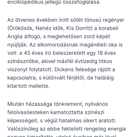
enciklopédikus jellegű összefoglalása.
Az ötvenes években írott sötét tónusú regényei
(Örökösök, Nehéz idők, Kis Dorritt) a korabeli
Anglia átfogó, s meglehetősen zord képét
nyújtják. Az elkomorodásnak magánéleti oka is
volt: a 45 éves író beleszeretett egy 18 éves
színésznőbe, akivel másfél évtizedig titkos
viszonyt folytatott. Dickens felesége rájött a
kapcsolatra, s különvált férjétől, de haláláig
kitartott mellette.
Miután házassága tönkrement, nyilvános
felolvasóesteken kamatoztatta színészi
képességeit, s végül hatalmas sikert aratott.
Valószínűleg az ebbe fektetett rengeteg energia