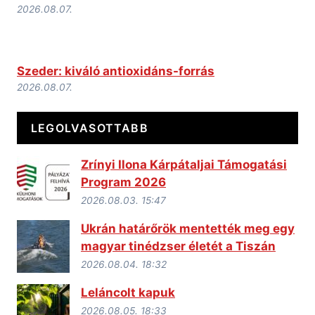
2026.08.07.
Szeder: kiváló antioxidáns-forrás
2026.08.07.
LEGOLVASOTTABB
Zrínyi Ilona Kárpátaljai Támogatási
Program 2026
2026.08.03. 15:47
Ukrán határőrök mentették meg egy
magyar tinédzser életét a Tiszán
2026.08.04. 18:32
Leláncolt kapuk
2026.08.05. 18:33