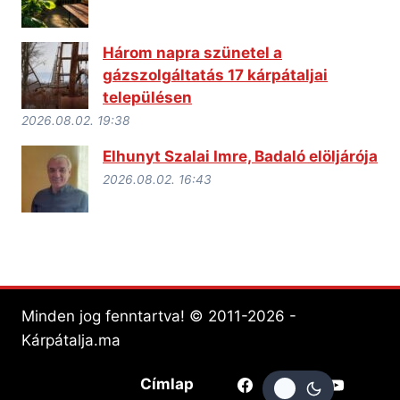
Három napra szünetel a
gázszolgáltatás 17 kárpátaljai
településen
2026.08.02. 19:38
Elhunyt Szalai Imre, Badaló elöljárója
2026.08.02. 16:43
Minden jog fenntartva! © 2011-2026 -
Kárpátalja.ma
Címlap