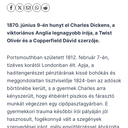
1870. június 9-én hunyt el Charles Dickens, a
viktoriánus Anglia legnagyobb írója, a Twist
Olivér és a Copperfield Dávid szerzője.
Portsmouthban született 1812. február 7-én,
tízéves korától Londonban élt. Apja, a
haditengerészet pénztárának kissé bohókás és
meggondolatlan tisztviselője 1824-ben az adósok
börtönébe került, s a gyermek Charles arra
kényszerült, hogy éhbérért piszkos és fárasztó
munkát végezzen egy cipőpasztagyárban. E
gyermekkori trauma későbbi írói pályáján jól
hasznosult, fogékonnyá vált a szegények
szenvedései iránt, mély együttérzéssel ábrázolta