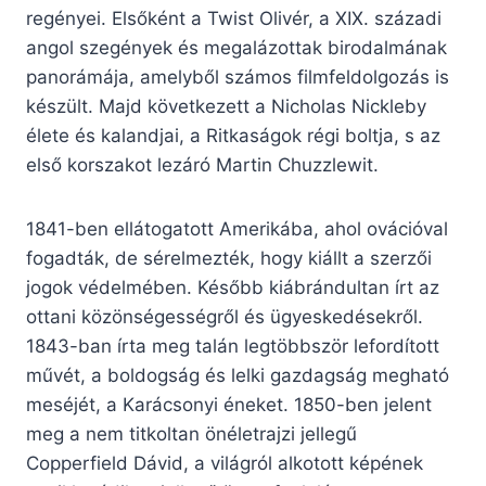
regényei. Elsőként a Twist Olivér, a XIX. századi
angol szegények és megalázottak birodalmának
panorámája, amelyből számos filmfeldolgozás is
készült. Majd következett a Nicholas Nickleby
élete és kalandjai, a Ritkaságok régi boltja, s az
első korszakot lezáró Martin Chuzzlewit.
1841-ben ellátogatott Amerikába, ahol ovációval
fogadták, de sérelmezték, hogy kiállt a szerzői
jogok védelmében. Később kiábrándultan írt az
ottani közönségességről és ügyeskedésekről.
1843-ban írta meg talán legtöbbször lefordított
művét, a boldogság és lelki gazdagság megható
meséjét, a Karácsonyi éneket. 1850-ben jelent
meg a nem titkoltan önéletrajzi jellegű
Copperfield Dávid, a világról alkotott képének