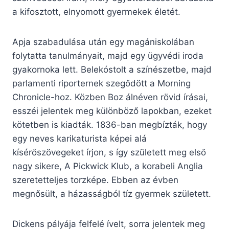
a kifosztott, elnyomott gyermekek életét.
Apja szabadulása után egy magániskolában
folytatta tanulmányait, majd egy ügyvédi iroda
gyakornoka lett. Belekóstolt a színészetbe, majd
parlamenti riporternek szegődött a Morning
Chronicle-hoz. Közben Boz álnéven rövid írásai,
esszéi jelentek meg különböző lapokban, ezeket
kötetben is kiadták. 1836-ban megbízták, hogy
egy neves karikaturista képei alá
kísérőszövegeket írjon, s így született meg első
nagy sikere, A Pickwick Klub, a korabeli Anglia
szeretetteljes torzképe. Ebben az évben
megnősült, a házasságból tíz gyermek született.
Dickens pályája felfelé ívelt, sorra jelentek meg