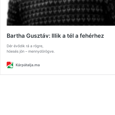
Bartha Gusztáv: Illik a tél a fehérhez
Dér évődik rá a rögre,
hóesés jön – mennydörögve.
Kárpátalja.ma