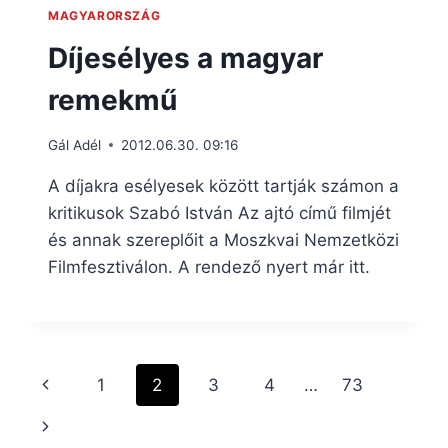
MAGYARORSZÁG
Díjesélyes a magyar
remekmű
Gál Adél
2012.06.30. 09:16
A díjakra esélyesek között tartják számon a
kritikusok Szabó István Az ajtó című filmjét
és annak szereplőit a Moszkvai Nemzetközi
Filmfesztiválon. A rendező nyert már itt.
Page
Previous
1
2
3
4
…
73
navigation
Page
Next