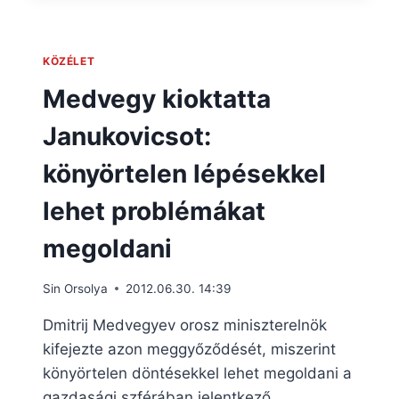
KÖZÉLET
Medvegy kioktatta
Janukovicsot:
könyörtelen lépésekkel
lehet problémákat
megoldani
Sin Orsolya
2012.06.30. 14:39
Dmitrij Medvegyev orosz miniszterelnök
kifejezte azon meggyőződését, miszerint
könyörtelen döntésekkel lehet megoldani a
gazdasági szférában jelentkező