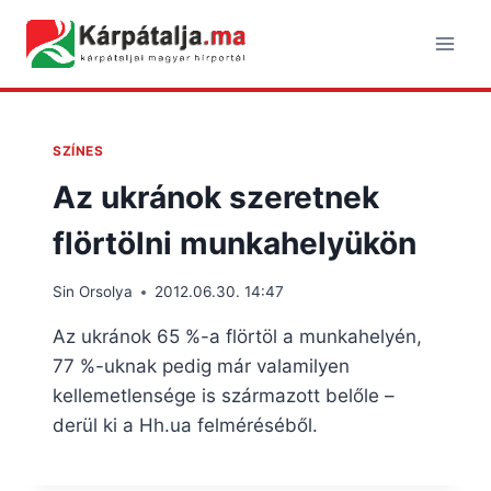
Skip
to
content
SZÍNES
Az ukránok szeretnek
flörtölni munkahelyükön
Sin Orsolya
2012.06.30. 14:47
Az ukránok 65 %-a flörtöl a munkahelyén,
77 %-uknak pedig már valamilyen
kellemetlensége is származott belőle –
derül ki a Hh.ua felméréséből.