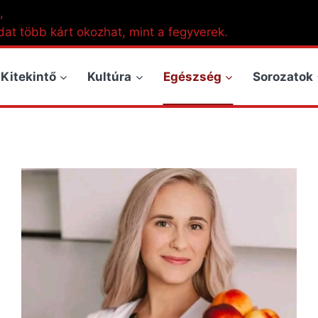
,
dat több kárt okozhat, mint a fegyverek.
Kitekintő
Kultúra
Egészség
Sorozatok