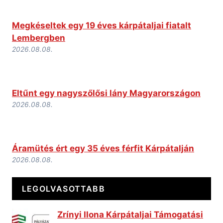
Megkéseltek egy 19 éves kárpátaljai fiatalt
Lembergben
2026.08.08.
Eltűnt egy nagyszőlősi lány Magyarországon
2026.08.08.
Áramütés ért egy 35 éves férfit Kárpátalján
2026.08.08.
LEGOLVASOTTABB
Zrínyi Ilona Kárpátaljai Támogatási