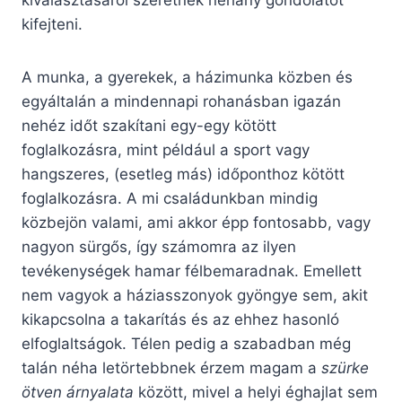
kiválasztásáról szeretnék néhány gondolatot
kifejteni.
A munka, a gyerekek, a házimunka közben és
egyáltalán a mindennapi rohanásban igazán
nehéz időt szakítani egy-egy kötött
foglalkozásra, mint például a sport vagy
hangszeres, (esetleg más) időponthoz kötött
foglalkozásra. A mi családunkban mindig
közbejön valami, ami akkor épp fontosabb, vagy
nagyon sürgős, így számomra az ilyen
tevékenységek hamar félbemaradnak. Emellett
nem vagyok a háziasszonyok gyöngye sem, akit
kikapcsolna a takarítás és az ehhez hasonló
elfoglaltságok. Télen pedig a szabadban még
talán néha letörtebbnek érzem magam a
szürke
ötven árnyalata
között, mivel a helyi éghajlat sem