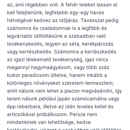
az, ami régebben volt. A fehér teleket lassan el
kell felejtenünk, legfeljebb egy-egy havas
hétvégével kedvez az időjárás. Tavasszal pedig
számomra és családomnak is a legfőbb és
legvártabb időtöltésünk a szabadban való
tevékenykedés, legyen az séta, kerékpározás
vagy kertészkedés. Számomra a kertészkedés
az igazi lélekemelő tevékenység, igaz nincs
megannyi hagymaágyásom, vagy több száz
bokor paradicsom ültetve, hanem inkább a
különleges növényeket szeretem termeszteni,
amit nálunk nem lehet a piacon megvásárolni, így
terem nálunk például japán szamócamálna vagy
épp rebarbara, illetve az idén leveles kellel és
articsókával próbálkozom. Persze nem
mindenkinek van lehetősége, kedve