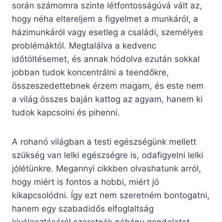
során számomra szinte létfontosságúvá vált az,
hogy néha eltereljem a figyelmet a munkáról, a
házimunkáról vagy esetleg a családi, személyes
problémáktól. Megtalálva a kedvenc
időtöltésemet, és annak hódolva ezután sokkal
jobban tudok koncentrálni a teendőkre,
összeszedettebnek érzem magam, és este nem
a világ összes baján kattog az agyam, hanem ki
tudok kapcsolni és pihenni.
A rohanó világban a testi egészségünk mellett
szükség van lelki egészségre is, odafigyelni lelki
jólétünkre. Megannyi cikkben olvashatunk arról,
hogy miért is fontos a hobbi, miért jó
kikapcsolódni. Így ezt nem szeretném bontogatni,
hanem egy szabadidős elfoglaltság