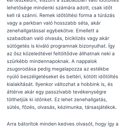
kertészkedni, viszont a szabadban való időtöltés
lehetősége mindenki számára adott, csak időt
kell rá szánni. Remek időtöltési forma a túrázás
vagy a parkban való hosszabb séta, akár
zenehallgatással egybekötve. Emellett a
szabadban való olvasás, biciklizés vagy akár
sütögetés is kiváló programnak bizonyulhat. Így
az ősz közeledtével feltöltődve állhatnak neki a
szürkébb mindennapoknak. A nappalok
zsugorodása pedig megalapozza az estékbe
nyúló beszélgetéseket és beltéri, kötött időtöltés
kialakítását. Ilyenkor változhat a hobbink is, és
áttérve akár egy passzívabb tevékenységre
tölthetjük ki időnket. Ez lehet zenehallgatás,
sütés, főzés, olvasás, kézimunka, társasjátékok.
Arra bátorítok minden kedves olvasót, hogy így a