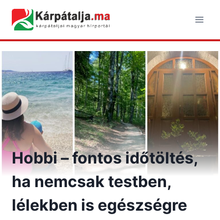
Skip
to
content
Hobbi – fontos időtöltés,
ha nemcsak testben,
lélekben is egészségre