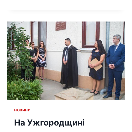
HОВИНИ
На Ужгородщинi