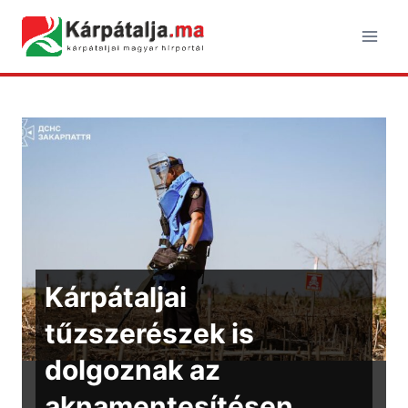
Skip
to
content
Kárpátaljai
tűzszerészek is
dolgoznak az
aknamentesítésen