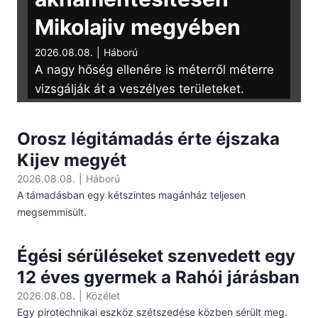
Mikolajiv megyében
2026.08.08.
|
Háború
A nagy hőség ellenére is méterről méterre
vizsgálják át a veszélyes területeket.
Orosz légitámadás érte éjszaka
Kijev megyét
2026.08.08.
|
Háború
A támadásban egy kétszintes magánház teljesen
megsemmisült.
Égési sérüléseket szenvedett egy
12 éves gyermek a Rahói járásban
2026.08.08.
|
Közélet
Egy pirotechnikai eszköz szétszedése közben sérült meg.