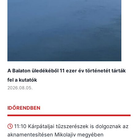
A Balaton üledékéből 11 ezer év történetét tárták
fel a kutatók
2026.08.05.
IDŐRENDBEN
11:10
Kárpátaljai tűzszerészek is dolgoznak az
aknamentesítésen Mikolajiv megyében