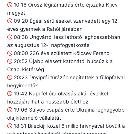
10:16
Orosz légitámadás érte éjszaka Kijev
megyét
09:20
Égési sérüléseket szenvedett egy 12
éves gyermek a Rahói járásban
08:38
Ungvárról lesz látható leghosszabban
az augusztus 12-i napfogyatkozás
08:00
236 éve született Kölcsey Ferenc
20:52
Újabb elesett katonától búcsúzik a
Csapi kistérség
20:23
Dnyiprói túrázón segítettek a fülöpfalvai
hegyimentők
19:42
Napi fél óra olvasás akár évekkel
hozzájárulhat a hosszabb élethez
19:06
Súlyos csapás érte Ukrajna legnagyobb
olajkitermelő vállalatát
18:31
Bileckij: közel 6 millió hrivnyával bővült a