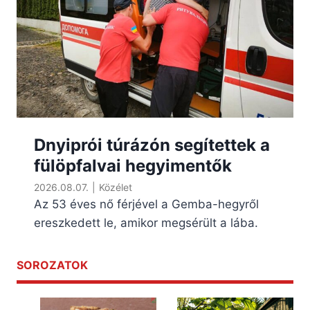
Dnyiprói túrázón segítettek a
fülöpfalvai hegyimentők
2026.08.07.
|
Közélet
Az 53 éves nő férjével a Gemba-hegyről
ereszkedett le, amikor megsérült a lába.
SOROZATOK