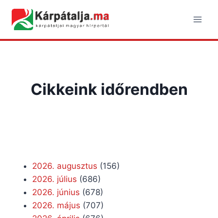
Skip
to
content
Cikkeink időrendben
2026. augusztus
(156)
2026. július
(686)
2026. június
(678)
2026. május
(707)