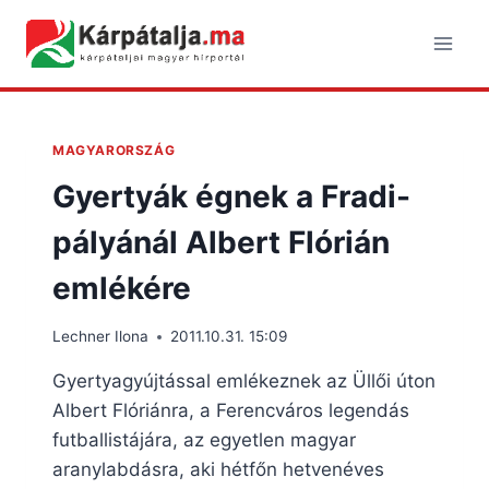
Skip
to
content
MAGYARORSZÁG
Gyertyák égnek a Fradi-
pályánál Albert Flórián
emlékére
Lechner Ilona
2011.10.31. 15:09
Gyertyagyújtással emlékeznek az Üllői úton
Albert Flóriánra, a Ferencváros legendás
futballistájára, az egyetlen magyar
aranylabdásra, aki hétfőn hetvenéves