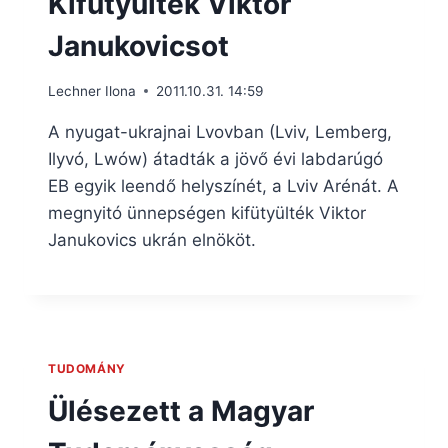
Kifütyülték Viktor
Janukovicsot
Lechner Ilona
2011.10.31. 14:59
A nyugat-ukrajnai Lvovban (Lviv, Lemberg,
Ilyvó, Lwów) átadták a jövő évi labdarúgó
EB egyik leendő helyszínét, a Lviv Arénát. A
megnyitó ünnepségen kifütyülték Viktor
Janukovics ukrán elnököt.
TUDOMÁNY
Ülésezett a Magyar