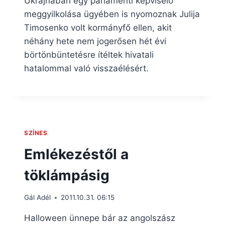
Ukrajnában egy parlamenti képviselő
meggyilkolása ügyében is nyomoznak Julija
Timosenko volt kormányfő ellen, akit
néhány hete nem jogerősen hét évi
börtönbüntetésre ítéltek hivatali
hatalommal való visszaélésért.
SZÍNES
Emlékezéstől a
töklámpásig
Gál Adél
2011.10.31. 06:15
Halloween ünnepe bár az angolszász