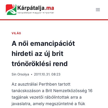
Skip
to
content
VILÁG
A női emancipációt
hirdeti az új brit
trónöröklési rend
Sin Orsolya
2011.10.31. 08:23
Az ausztráliai Perthben tartott
tanácskozáson a Brit Nemzetközösség 16
tagjának vezetői rábólintottak arra a
javaslatra, amely megszüntetné a fiúk