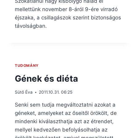
Szokatlanul nagy kisbolygó halad el
mellettünk november 8-áról 9-ére virradó
éjszaka, a csillagászok szerint biztonságos
távolságban.
TUDOMÁNY
Gének és diéta
Sütő Éva
2011.10.31. 06:25
Senki sem tudja megváltoztatni azokat a
géneket, amelyeket az őseitől örökölt, de
mindenki kiválaszthatja azt az étrendet,
mellyel kedvezően befolyásolhatja az