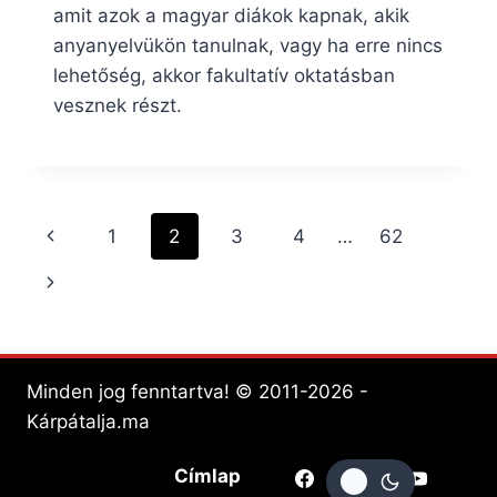
amit azok a magyar diákok kapnak, akik
anyanyelvükön tanulnak, vagy ha erre nincs
lehetőség, akkor fakultatív oktatásban
vesznek részt.
Page
Previous
1
2
3
4
…
62
navigation
Page
Next
Page
Minden jog fenntartva! © 2011-2026 -
Kárpátalja.ma
Címlap