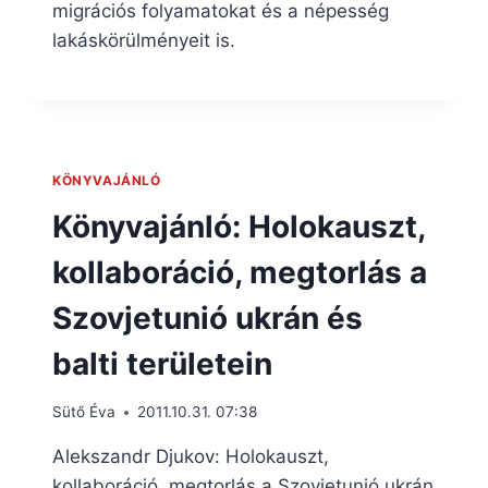
migrációs folyamatokat és a népesség
lakáskörülményeit is.
KÖNYVAJÁNLÓ
Könyvajánló: Holokauszt,
kollaboráció, megtorlás a
Szovjetunió ukrán és
balti területein
Sütő Éva
2011.10.31. 07:38
Alekszandr Djukov: Holokauszt,
kollaboráció, megtorlás a Szovjetunió ukrán