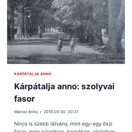
KÁRPÁTALJA ANNO
Kárpátalja anno: szolyvai
fasor
Marosi Anita
2019.09.30. 20:31
Nincs is szebb látvány, mint egy-egy őszi
fasor, mely sárgában, barnában, vörösben