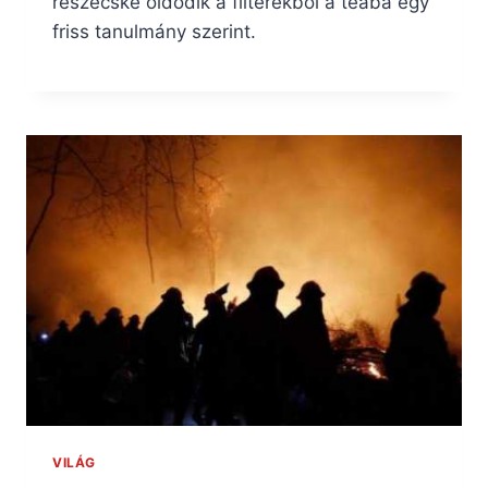
részecske oldódik a filterekből a teába egy
friss tanulmány szerint.
VILÁG