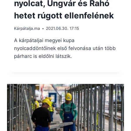
nyolcat, Ungvár és Rahó
hetet rúgott ellenfelének
Kárpátalja.ma
2021.06.30. 17:15
A kárpátaljai megyei kupa
nyolcaddöntőinek első felvonása után több
párharc is eldőlni látszik.