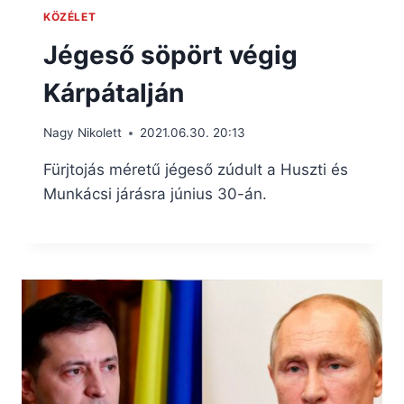
KÖZÉLET
Jégeső söpört végig
Kárpátalján
Nagy Nikolett
2021.06.30. 20:13
Fürjtojás méretű jégeső zúdult a Huszti és
Munkácsi járásra június 30-án.