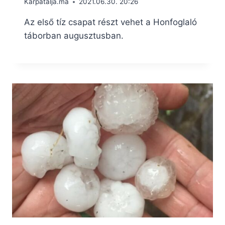
Kárpátalja.ma
2021.06.30. 20:26
Az első tíz csapat részt vehet a Honfoglaló
táborban augusztusban.