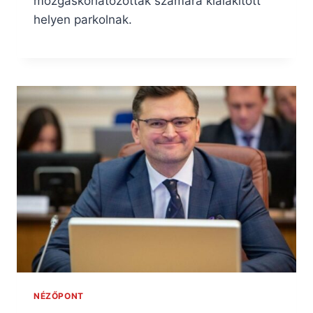
mozgáskorlátozottak számára kialakított
helyen parkolnak.
NÉZŐPONT