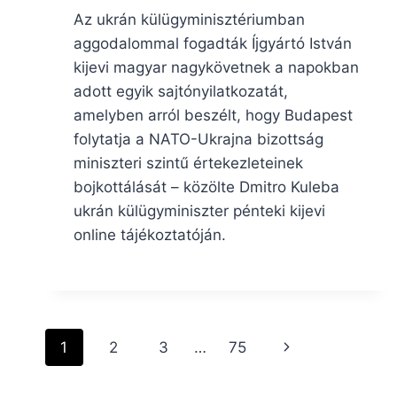
Az ukrán külügyminisztériumban
aggodalommal fogadták Íjgyártó István
kijevi magyar nagykövetnek a napokban
adott egyik sajtónyilatkozatát,
amelyben arról beszélt, hogy Budapest
folytatja a NATO-Ukrajna bizottság
miniszteri szintű értekezleteinek
bojkottálását – közölte Dmitro Kuleba
ukrán külügyminiszter pénteki kijevi
online tájékoztatóján.
Page
Next
1
2
3
…
75
navigation
Page