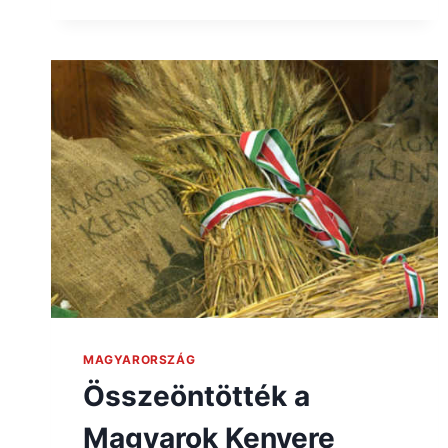
MAGYARORSZÁG
Összeöntötték a
Magyarok Kenyere