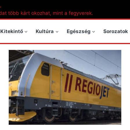
,
dat több kárt okozhat, mint a fegyverek.
Kitekintő
Kultúra
Egészség
Sorozatok