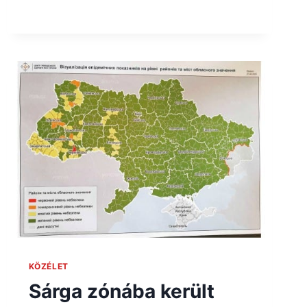
KÖZÉLET
Sárga zónába került