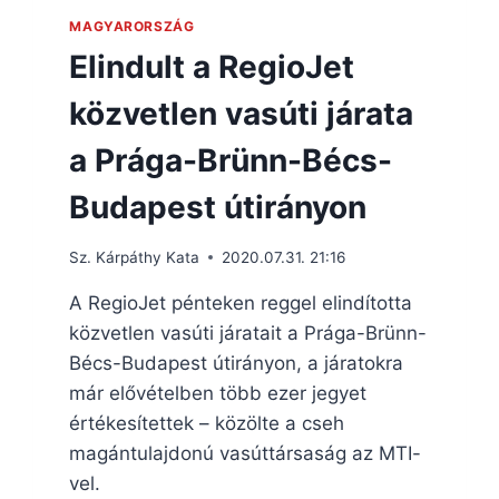
MAGYARORSZÁG
Elindult a RegioJet
közvetlen vasúti járata
a Prága-Brünn-Bécs-
Budapest útirányon
Sz. Kárpáthy Kata
2020.07.31. 21:16
A RegioJet pénteken reggel elindította
közvetlen vasúti járatait a Prága-Brünn-
Bécs-Budapest útirányon, a járatokra
már elővételben több ezer jegyet
értékesítettek – közölte a cseh
magántulajdonú vasúttársaság az MTI-
vel.