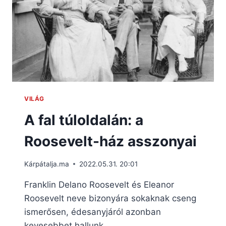
VILÁG
A fal túloldalán: a
Roosevelt-ház asszonyai
Kárpátalja.ma
2022.05.31. 20:01
Franklin Delano Roosevelt és Eleanor
Roosevelt neve bizonyára sokaknak cseng
ismerősen, édesanyjáról azonban
kevesebbet hallunk.