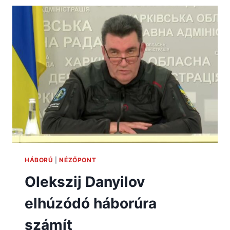
HÁBORÚ
|
NÉZŐPONT
Olekszij Danyilov
elhúzódó háborúra
számít