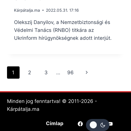
Kárpátalja.ma
2022.05.31. 17:16
Olekszij Danyilov, a Nemzetbiztonsági és
Védelmi Tanács (RNBO) titkára az
Ukrinform hírügynökségnek adott interjút.
Page
Next
1
2
3
…
96
navigation
Page
Minden jog fenntartva! © 2011-2026 -
Kárpátalja.ma
Címlap