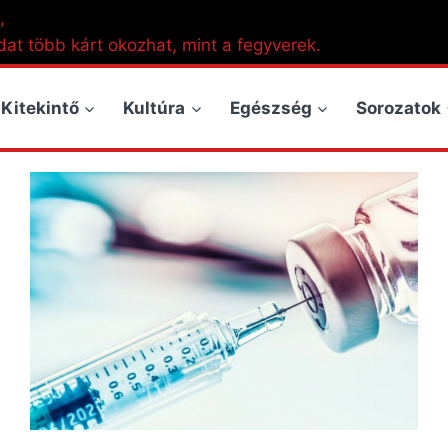
,
dat több kárt okozhat, mint a fegyverek.
Kitekintő
Kultúra
Egészség
Sorozatok