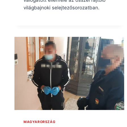
válogatott ellenfele az ősszel rajtoló
világbajnoki selejtezősorozatban.
MAGYARORSZÁG