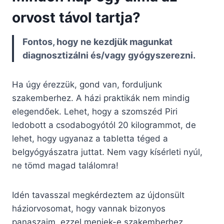
orvost távol tartja?
Fontos, hogy ne kezdjük magunkat
diagnosztizálni és/vagy gyógyszerezni.
Ha úgy érezzük, gond van, forduljunk
szakemberhez. A házi praktikák nem mindig
elegendőek. Lehet, hogy a szomszéd Piri
ledobott a csodabogyótól 20 kilogrammot, de
lehet, hogy ugyanaz a tabletta téged a
belgyógyászatra juttat. Nem vagy kísérleti nyúl,
ne tömd magad találomra!
Idén tavasszal megkérdeztem az újdonsült
háziorvosomat, hogy vannak bizonyos
panaszaim, ezzel menjek-e szakemberhez.