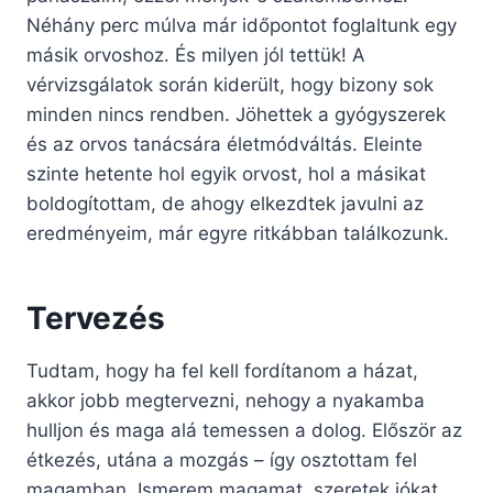
Néhány perc múlva már időpontot foglaltunk egy
másik orvoshoz. És milyen jól tettük! A
vérvizsgálatok során kiderült, hogy bizony sok
minden nincs rendben. Jöhettek a gyógyszerek
és az orvos tanácsára életmódváltás. Eleinte
szinte hetente hol egyik orvost, hol a másikat
boldogítottam, de ahogy elkezdtek javulni az
eredményeim, már egyre ritkábban találkozunk.
Tervezés
Tudtam, hogy ha fel kell fordítanom a házat,
akkor jobb megtervezni, nehogy a nyakamba
hulljon és maga alá temessen a dolog. Először az
étkezés, utána a mozgás – így osztottam fel
magamban. Ismerem magamat, szeretek jókat