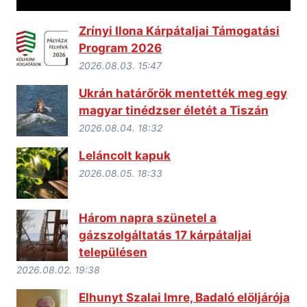
Zrínyi Ilona Kárpátaljai Támogatási
Program 2026
2026.08.03. 15:47
Ukrán határőrök mentették meg egy
magyar tinédzser életét a Tiszán
2026.08.04. 18:32
Leláncolt kapuk
2026.08.05. 18:33
Három napra szünetel a
gázszolgáltatás 17 kárpátaljai
településen
2026.08.02. 19:38
Elhunyt Szalai Imre, Badaló elöljárója