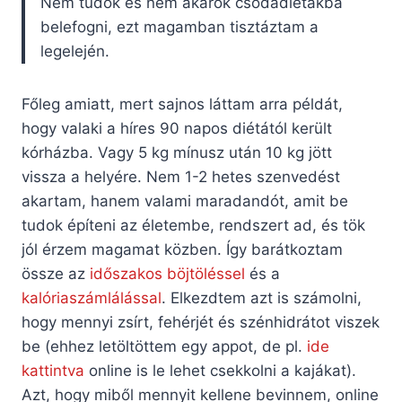
Nem tudok és nem akarok csodadiétákba
belefogni, ezt magamban tisztáztam a
legelején.
Főleg amiatt, mert sajnos láttam arra példát,
hogy valaki a híres 90 napos diétától került
kórházba. Vagy 5 kg mínusz után 10 kg jött
vissza a helyére. Nem 1-2 hetes szenvedést
akartam, hanem valami maradandót, amit be
tudok építeni az életembe, rendszert ad, és tök
jól érzem magamat közben. Így barátkoztam
össze az
időszakos böjtöléssel
és a
kalóriaszámlálással
. Elkezdtem azt is számolni,
hogy mennyi zsírt, fehérjét és szénhidrátot viszek
be (ehhez letöltöttem egy appot, de pl.
ide
kattintva
online is le lehet csekkolni a kajákat).
Azt, hogy miből mennyit kellene bevinnem, online