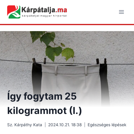
Skip
to
content
Így fogytam 25
kilogrammot (I.)
Sz. Kárpáthy Kata
2024.10.21. 18:38
Egészséges lépések