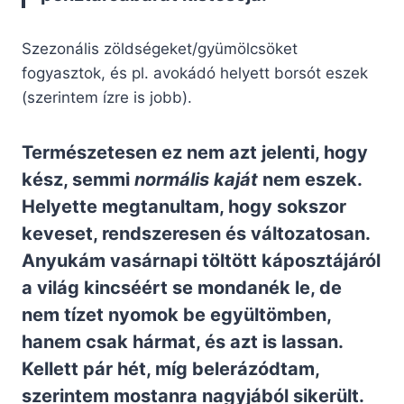
Szezonális zöldségeket/gyümölcsöket
fogyasztok, és pl. avokádó helyett borsót eszek
(szerintem ízre is jobb).
Természetesen ez nem azt jelenti, hogy
kész, semmi
normális kaját
nem eszek.
Helyette megtanultam, hogy sokszor
keveset, rendszeresen és változatosan.
Anyukám vasárnapi töltött káposztájáról
a világ kincséért se mondanék le, de
nem tízet nyomok be együltömben,
hanem csak hármat, és azt is lassan.
Kellett pár hét, míg belerázódtam,
szerintem mostanra nagyjából sikerült.