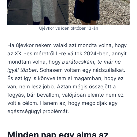
Újévkor vs idén október 13-án
Ha újévkor nekem valaki azt mondta volna, hogy
az XXL-es méretről L-re váltok 2024-ben, annyit
mondtam volna, hogy
barátocskám, te már ne
igyál többet
. Sohasem voltam egy nádszálalkat.
És ezt így is könyveltem el magamban, hogy ez
van, nem lesz jobb. Aztán mégis összejött a
fogyás, bár bevallom, valójában eleinte nem ez
volt a célom. Hanem az, hogy megoldjak egy
egészségügyi problémát.
Minden nap egy alma az