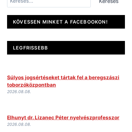
Keresés
KÖVESSEN MINKET A FACEBOOKON!
LEGFRISSEBB
Súlyos jogsértéseket tártak fel a beregszászi
toborzóközpontban
2026.08.08.
Elhunyt dr. Lizanec Péter nyelvészprofesszor
2026.08.08.