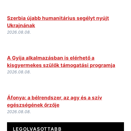
Szerbia újabb humanitárius segélyt nyújt
Ukrajnának
2026.08.08.
A Gyija alkalmazásban is elérhető a
kisgyermekes szülők támogatási programja
2026.08.08.
Áfonya: a bélrendszer, az agy és a szív
egészségének őrzője
2026.08.08.
LEGOLVASOTTABB