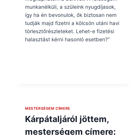
munkanélküli, a szüleink nyugdíjasok,
így ha én bevonulok, ők biztosan nem
tudják majd fizetni a kölcsön utáni havi
törlesztőrészleteket. Lehet-e fizetési
halasztást kérni hasonló esetben?”
MESTERSÉGEM CÍMERE
Kárpátaljáról jöttem,
mesterségem címere: