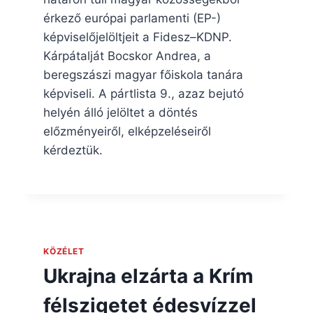
érkező európai parlamenti (EP-)
képviselőjelöltjeit a Fidesz–KDNP.
Kárpátalját Bocskor Andrea, a
beregszászi magyar főiskola tanára
képviseli. A pártlista 9., azaz bejutó
helyén álló jelöltet a döntés
előzményeiről, elképzeléseiről
kérdeztük.
KÖZÉLET
Ukrajna elzárta a Krím
félszigetet édesvízzel