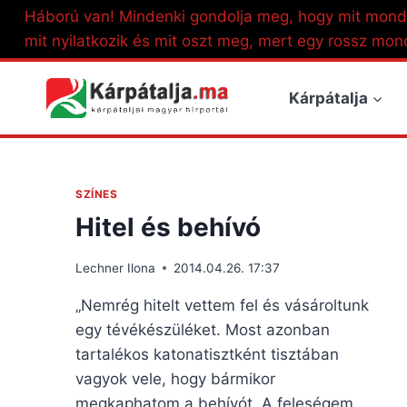
Skip
Háború van! Mindenki gondolja meg, hogy mit mond
to
mit nyilatkozik és mit oszt meg, mert egy rossz mon
content
Kárpátalja
SZÍNES
Hitel és behívó
Lechner Ilona
2014.04.26. 17:37
„Nemrég hitelt vettem fel és vásároltunk
egy tévékészüléket. Most azonban
tartalékos katonatisztként tisztában
vagyok vele, hogy bármikor
megkaphatom a behívót. A feleségem