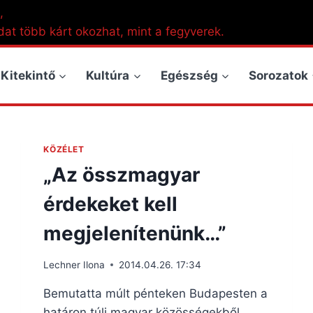
,
dat több kárt okozhat, mint a fegyverek.
Kitekintő
Kultúra
Egészség
Sorozatok
KÖZÉLET
„Az összmagyar
érdekeket kell
megjelenítenünk…”
Lechner Ilona
2014.04.26. 17:34
Bemutatta múlt pénteken Budapesten a
határon túli magyar közösségekből