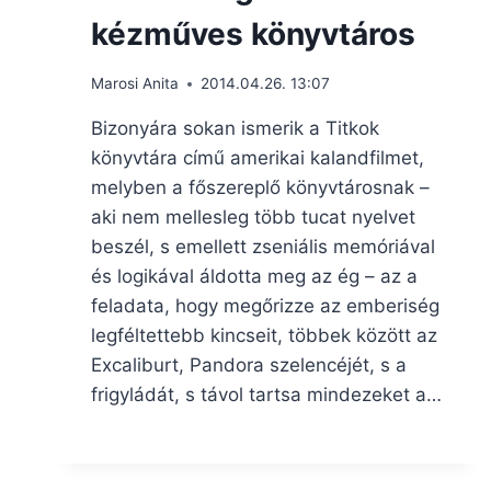
kézműves könyvtáros
Marosi Anita
2014.04.26. 13:07
Bizonyára sokan ismerik a Titkok
könyvtára című amerikai kalandfilmet,
melyben a főszereplő könyvtárosnak –
aki nem mellesleg több tucat nyelvet
beszél, s emellett zseniális memóriával
és logikával áldotta meg az ég – az a
feladata, hogy megőrizze az emberiség
legféltettebb kincseit, többek között az
Excaliburt, Pandora szelencéjét, s a
frigyládát, s távol tartsa mindezeket a…