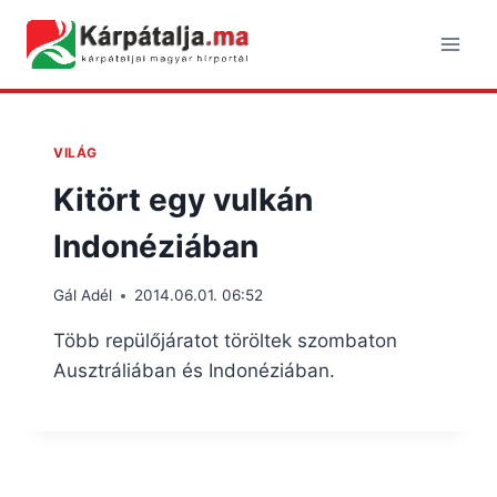
Skip
to
content
VILÁG
Kitört egy vulkán
Indonéziában
Gál Adél
2014.06.01. 06:52
Több repülőjáratot töröltek szombaton
Ausztráliában és Indonéziában.