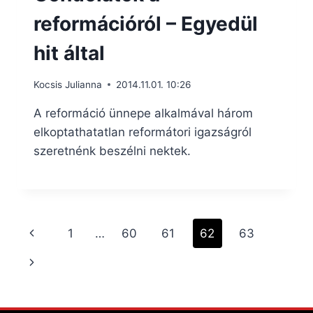
reformációról – Egyedül
hit által
Kocsis Julianna
2014.11.01. 10:26
A reformáció ünnepe alkalmával három
elkoptathatatlan reformátori igazságról
szeretnénk beszélni nektek.
Page
Previous
1
…
60
61
62
63
navigation
Page
Next
Page