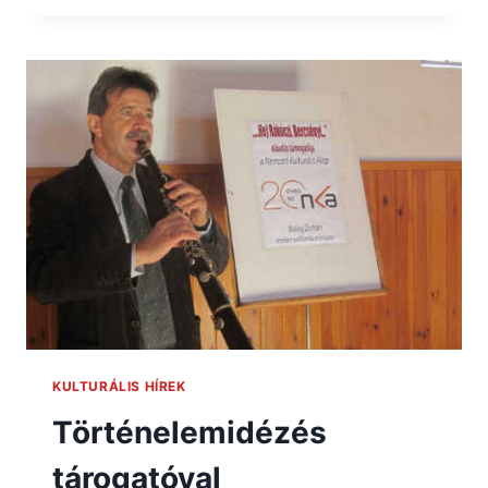
KULTURÁLIS HÍREK
Történelemidézés
tárogatóval