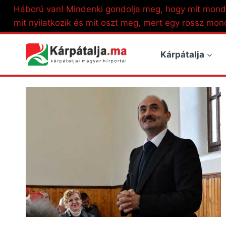
Skip
Háború van! Mindenki gondolja meg, hogy mit mond
to
mit nyilatkozik és mit oszt meg, mert egy rossz mon
content
Kárpátalja