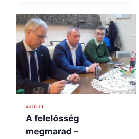
KÖZÉLET
A felelősség
megmarad –