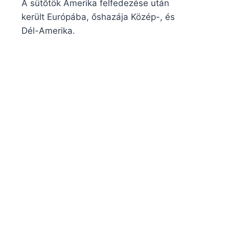
A sütőtök Amerika felfedezése után
került Európába, őshazája Közép-, és
Dél-Amerika.