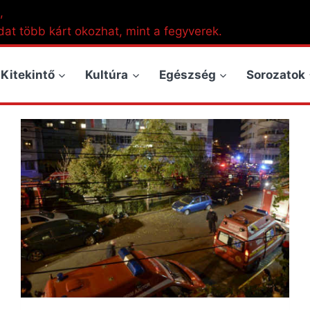
,
dat több kárt okozhat, mint a fegyverek.
Kitekintő
Kultúra
Egészség
Sorozatok