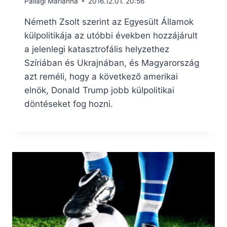
Pallagi Marianna
2016.12.01. 20:56
Németh Zsolt szerint az Egyesült Államok
külpolitikája az utóbbi években hozzájárult
a jelenlegi katasztrofális helyzethez
Szíriában és Ukrajnában, és Magyarország
azt reméli, hogy a következő amerikai
elnök, Donald Trump jobb külpolitikai
döntéseket fog hozni.