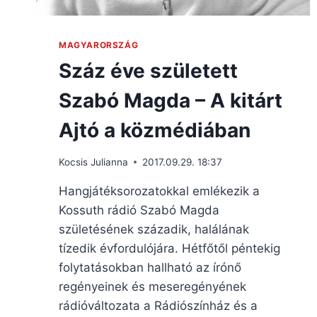
MAGYARORSZÁG
Száz éve született
Szabó Magda – A kitárt
Ajtó a közmédiában
Kocsis Julianna
2017.09.29. 18:37
Hangjátéksorozatokkal emlékezik a
Kossuth rádió Szabó Magda
születésének századik, halálának
tízedik évfordulójára. Hétfőtől péntekig
folytatásokban hallható az írónő
regényeinek és meseregényének
rádióváltozata a Rádiószínház és a