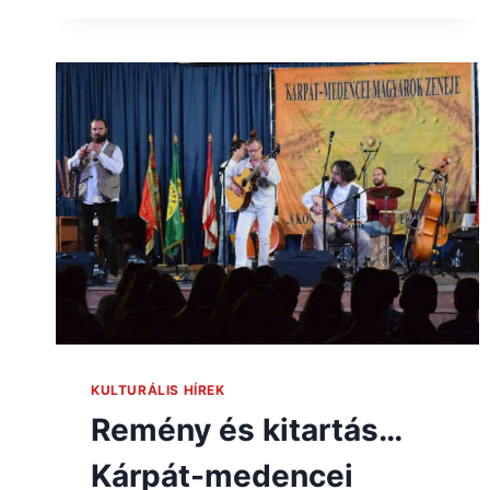
KULTURÁLIS HÍREK
Remény és kitartás…
Kárpát-medencei