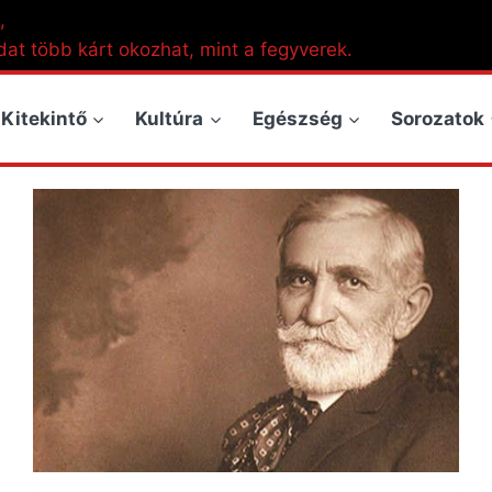
,
dat több kárt okozhat, mint a fegyverek.
Kitekintő
Kultúra
Egészség
Sorozatok