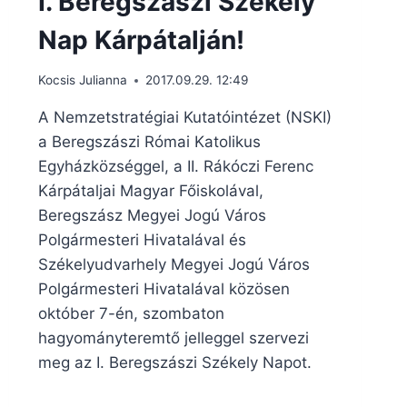
I. Beregszászi Székely
Nap Kárpátalján!
Kocsis Julianna
2017.09.29. 12:49
A Nemzetstratégiai Kutatóintézet (NSKI)
a Beregszászi Római Katolikus
Egyházközséggel, a II. Rákóczi Ferenc
Kárpátaljai Magyar Főiskolával,
Beregszász Megyei Jogú Város
Polgármesteri Hivatalával és
Székelyudvarhely Megyei Jogú Város
Polgármesteri Hivatalával közösen
október 7-én, szombaton
hagyományteremtő jelleggel szervezi
meg az I. Beregszászi Székely Napot.