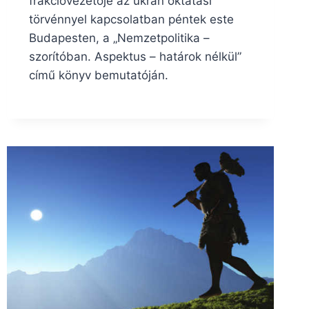
frakcióvezetője az ukrán oktatási
törvénnyel kapcsolatban péntek este
Budapesten, a „Nemzetpolitika –
szorítóban. Aspektus – határok nélkül”
című könyv bemutatóján.