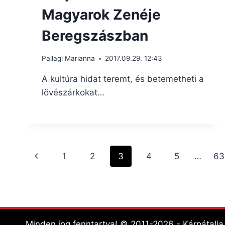
Magyarok Zenéje
Beregszászban
Pallagi Marianna
2017.09.29. 12:43
A kultúra hidat teremt, és betemetheti a
lövészárkokat…
Page
Previous
1
2
3
4
5
…
63
navigation
Page
Minden jog fenntartva! © 2011-2026 - Kárpátalj