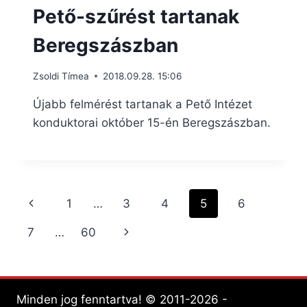
Pető-szűrést tartanak
Beregszászban
Zsoldi Tímea
2018.09.28. 15:06
Újabb felmérést tartanak a Pető Intézet
konduktorai október 15-én Beregszászban.
Page
Previous
1
…
3
4
5
6
navigation
Page
Next
7
…
60
Page
Minden jog fenntartva! © 2011-2026 -