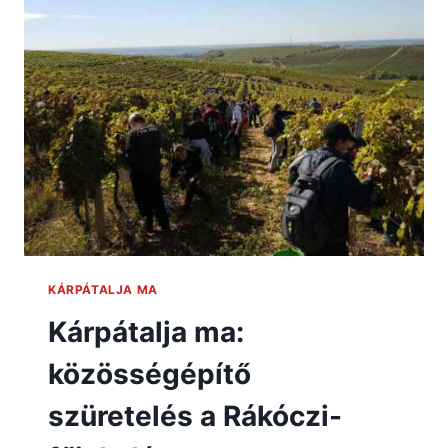
KÁRPÁTALJA MA
Kárpátalja ma:
közösségépítő
szüretelés a Rákóczi-