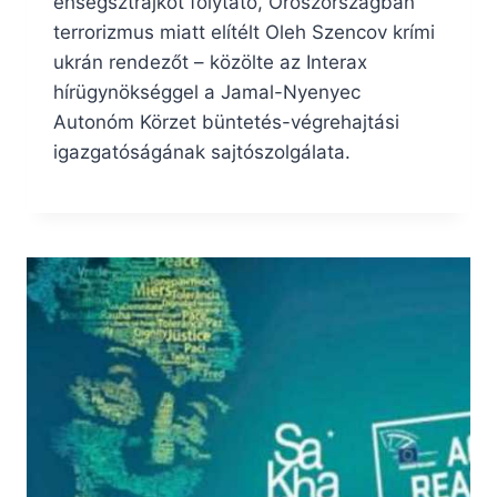
éhségsztrájkot folytató, Oroszországban
terrorizmus miatt elítélt Oleh Szencov krími
ukrán rendezőt – közölte az Interax
hírügynökséggel a Jamal-Nyenyec
Autonóm Körzet büntetés-végrehajtási
igazgatóságának sajtószolgálata.