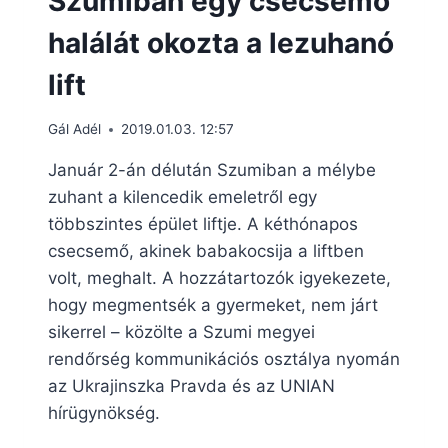
Szumiban egy csecsemő
halálát okozta a lezuhanó
lift
Gál Adél
2019.01.03. 12:57
Január 2-án délután Szumiban a mélybe
zuhant a kilencedik emeletről egy
többszintes épület liftje. A kéthónapos
csecsemő, akinek babakocsija a liftben
volt, meghalt. A hozzátartozók igyekezete,
hogy megmentsék a gyermeket, nem járt
sikerrel – közölte a Szumi megyei
rendőrség kommunikációs osztálya nyomán
az Ukrajinszka Pravda és az UNIAN
hírügynökség.