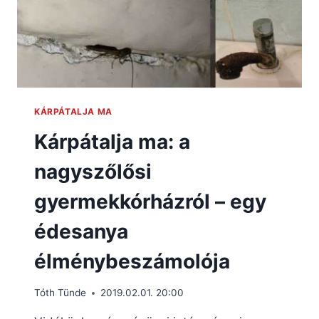
KÁRPÁTALJA MA
Kárpátalja ma: a
nagyszőlősi
gyermekkórházról – egy
édesanya
élménybeszámolója
Tóth Tünde
2019.02.01. 20:00