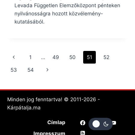
Levada Független Elemzőközpont pénteken
nyilvánosságra hozott közvélemény-
kutatásából.
Page
Previous
1
…
49
50
51
52
navigation
Page
Next
53
54
Page
Minden jog fenntartva! © 2011-2026 -
Kárpátalja.ma
Címlap
Impresszum