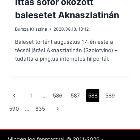
Ittas sofőr okozott
balesetet Aknaszlatinán
Bursza Krisztina
2020.08.18. 13:12
Baleset történt augusztus 17-én este a
técsői járási Aknaszlatinán (Szolotvino) –
tudatta a pmg.ua internetes hírportál.
Page
Previous
1
…
586
587
588
589
navigation
Page
Next
590
…
835
Page
Minden jog fenntartva! © 2011-2026 -