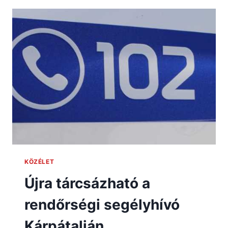
KÖZÉLET
Újra tárcsázható a
rendőrségi segélyhívó
Kárpátalján