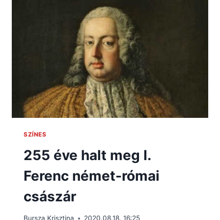
SZÍNES
255 éve halt meg I.
Ferenc német-római
császár
Bursza Krisztina
2020.08.18. 16:25