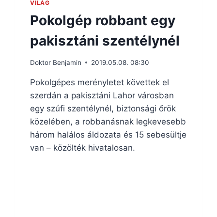
VILÁG
Pokolgép robbant egy
pakisztáni szentélynél
Doktor Benjamin
2019.05.08. 08:30
Pokolgépes merényletet követtek el
szerdán a pakisztáni Lahor városban
egy szúfi szentélynél, biztonsági őrök
közelében, a robbanásnak legkevesebb
három halálos áldozata és 15 sebesültje
van – közölték hivatalosan.