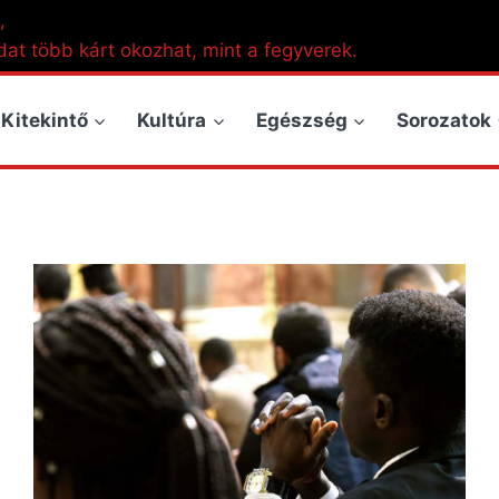
,
dat több kárt okozhat, mint a fegyverek.
Kitekintő
Kultúra
Egészség
Sorozatok