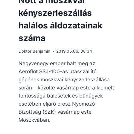
Nőtt a moszkvai
kényszerleszállás
halálos áldozatainak
száma
Doktor Benjamin
2019.05.06. 08:34
Negyvenegy ember halt meg az
Aeroflot SSJ-100-as utasszállító
gépének moszkvai kényszerleszállása
során – közölte vasárnap este a kiemelt
fontosságú balesetek és bűnügyek
esetében eljáró orosz Nyomozó
Bizottság (SZK) vasárnap este
Moszkvában.