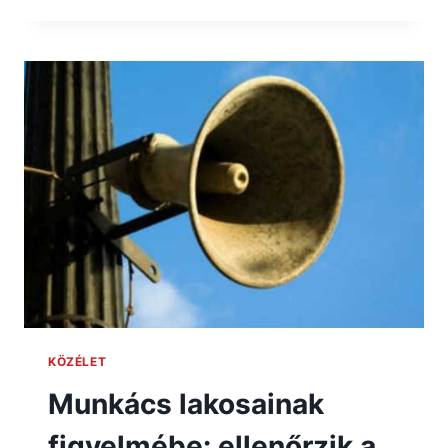
KÖZÉLET
Munkács lakosainak
figyelmébe: ellenőrzik a