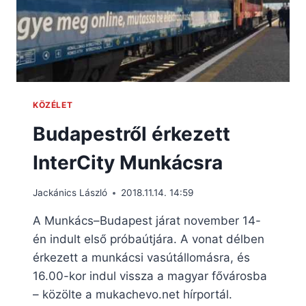
KÖZÉLET
Budapestről érkezett
InterCity Munkácsra
Jackánics László
2018.11.14. 14:59
A Munkács–Budapest járat november 14-
én indult első próbaútjára. A vonat délben
érkezett a munkácsi vasútállomásra, és
16.00-kor indul vissza a magyar fővárosba
– közölte a mukachevo.net hírportál.