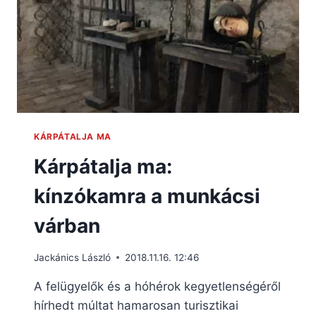
KÁRPÁTALJA MA
Kárpátalja ma:
kínzókamra a munkácsi
várban
Jackánics László
2018.11.16. 12:46
A felügyelők és a hóhérok kegyetlenségéről
hírhedt múltat hamarosan turisztikai