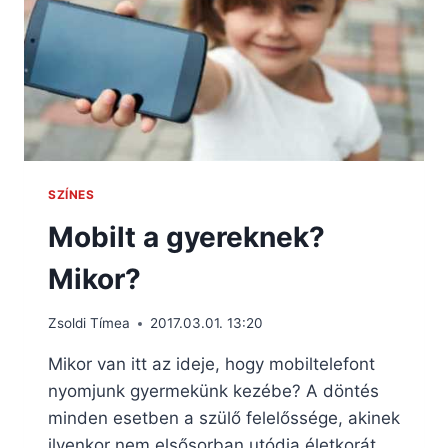
SZÍNES
Mobilt a gyereknek?
Mikor?
Zsoldi Tímea
2017.03.01. 13:20
Mikor van itt az ideje, hogy mobiltelefont
nyomjunk gyermekünk kezébe? A döntés
minden esetben a szülő felelőssége, akinek
ilyenkor nem elsősorban utódja életkorát,