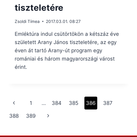
tiszteletére
Zsoldi Tímea
2017.03.01. 08:27
Emléktúra indul csütörtökön a kétszáz éve
született Arany János tiszteletére, az egy
éven át tartó Arany-út program egy
romániai és három magyarországi várost
érint.
Page
Previous
1
…
384
385
386
387
navigation
Page
Next
388
389
Page