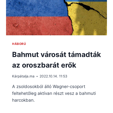
HÁBORÚ
Bahmut városát támadták
az oroszbarát erők
Kárpátalja.ma
2022.10.14. 11:53
A zsoldosokból álló Wagner-csoport
feltehetőleg aktívan részt vesz a bahmuti
harcokban.