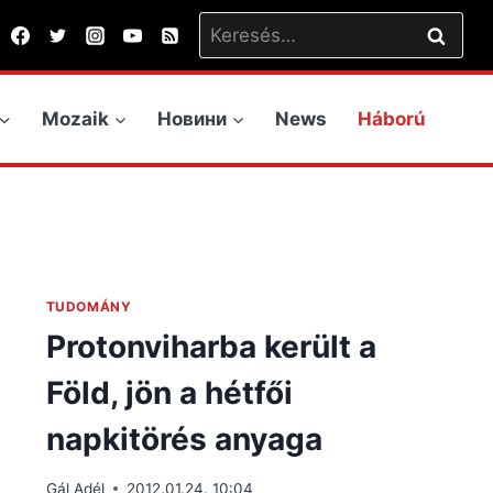
Keresés:
Mozaik
Новини
News
Háború
TUDOMÁNY
Protonviharba került a
Föld, jön a hétfői
napkitörés anyaga
Gál Adél
2012.01.24. 10:04