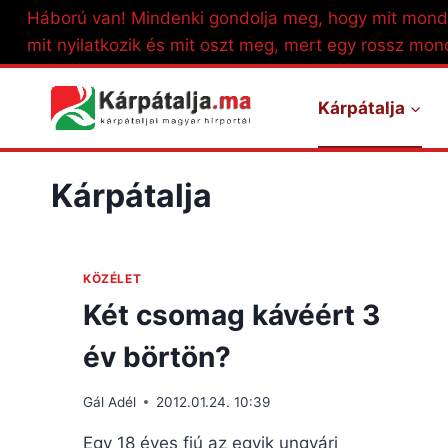
Skip
Háború van! Mindenki gondolja meg, hogy mit mond
to
mit nyilatkozik és mit oszt meg, mert egy rossz mon
content
Kárpátalja
Kárpátalja
KÖZÉLET
Két csomag kávéért 3
év börtön?
Gál Adél
2012.01.24. 10:39
Egy 18 éves fiú az egyik ungvári