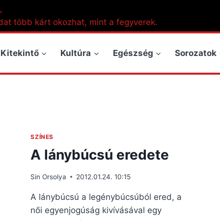
,
dat több kárt okozhat, mint a fegyverek.
Kitekintő
Kultúra
Egészség
Sorozatok
SZÍNES
A lánybúcsú eredete
Sin Orsolya
2012.01.24. 10:15
A lánybúcsú a legénybúcsúból ered, a
női egyenjogúság kivívásával egy