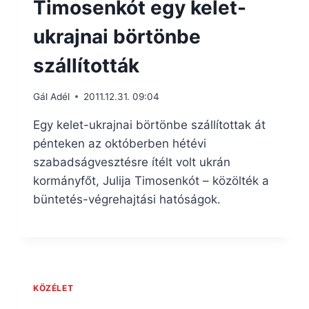
Timosenkót egy kelet-
ukrajnai börtönbe
szállították
Gál Adél
2011.12.31. 09:04
Egy kelet-ukrajnai börtönbe szállítottak át
pénteken az októberben hétévi
szabadságvesztésre ítélt volt ukrán
kormányfőt, Julija Timosenkót – közölték a
büntetés-végrehajtási hatóságok.
KÖZÉLET