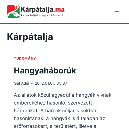
Skip
to
content
Kárpátalja
TUDOMÁNY
Hangyaháborúk
Gál Adél
2012.01.01. 05:37
Az állatok közül egyedül a hangyák vívnak
emberekéhez hasonló, szervezett
háborúkat. A harcok céljai is sokban
hasonlítanak: a hangyák is általában az
erőforrásokért, a területért, illetve a