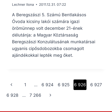
Lechner Ilona
2011.12.31. 07:22
A Beregszászi 5. Számú Bentlakásos
Óvoda kicsiny lakói számára igazi
örömünnep volt december 21-ének
délutánja: a Magyar Köztársaság
Beregszászi Konzulátusának munkatársai
ugyanis cipősdobozokba csomagolt
ajándékokkal lepték meg őket.
Page
Previous
1
…
6 924
6 925
6 926
6 927
navigation
Page
Next
6 928
…
7 266
Page