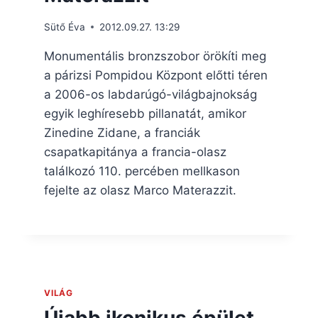
Sütő Éva
2012.09.27. 13:29
Monumentális bronzszobor örökíti meg
a párizsi Pompidou Központ előtti téren
a 2006-os labdarúgó-világbajnokság
egyik leghíresebb pillanatát, amikor
Zinedine Zidane, a franciák
csapatkapitánya a francia-olasz
találkozó 110. percében mellkason
fejelte az olasz Marco Materazzit.
VILÁG