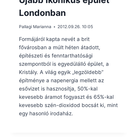
Újabb ikonikus épület
Londonban
Pallagi Marianna
2012.09.26. 10:05
Formájáról kapta nevét a brit
fővárosban a múlt héten átadott,
építészeti és fenntarthatósági
szempontból is egyedülálló épület, a
Kristály. A világ egyik „legzöldebb”
építménye a napenergia mellett az
esővizet is hasznosítja, 50%-kal
kevesebb áramot fogyaszt és 65%-kal
kevesebb szén-dioxidod bocsát ki, mint
egy hasonló irodaház.