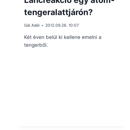
Láncreakció egy atom-
tengeralattjárón?
Gál Adél
2012.09.26. 10:07
Két éven belül ki kellene emelni a
tengerből.