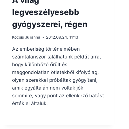
A világ
legveszélyesebb
gyógyszerei, régen
Kocsis Julianna
2012.09.24. 11:13
Az emberiség történelmében
számtalanszor találhatunk példát arra,
hogy különböző őrült és
meggondolatlan ötletekből kifolyólag,
olyan szerekkel próbáltak gyógyítani,
amik egyáltalán nem voltak jók
semmire, vagy pont az ellenkező hatást
érték el általuk.