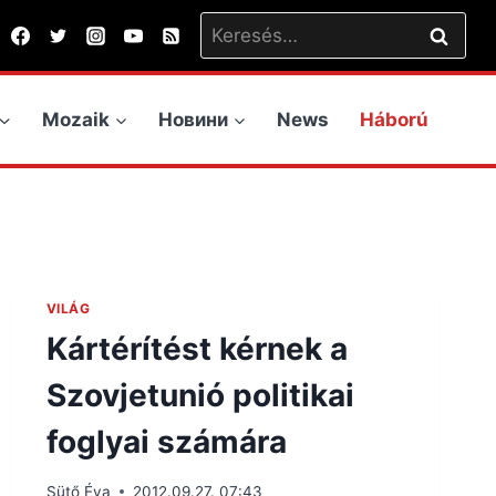
Keresés:
Mozaik
Новини
News
Háború
VILÁG
Kártérítést kérnek a
Szovjetunió politikai
foglyai számára
Sütő Éva
2012.09.27. 07:43