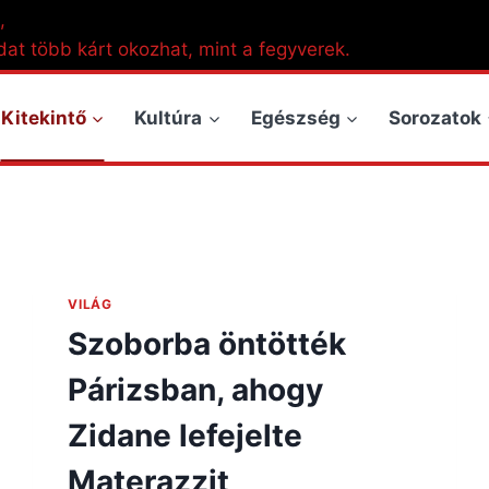
,
dat több kárt okozhat, mint a fegyverek.
Kitekintő
Kultúra
Egészség
Sorozatok
VILÁG
Szoborba öntötték
Párizsban, ahogy
Zidane lefejelte
Materazzit