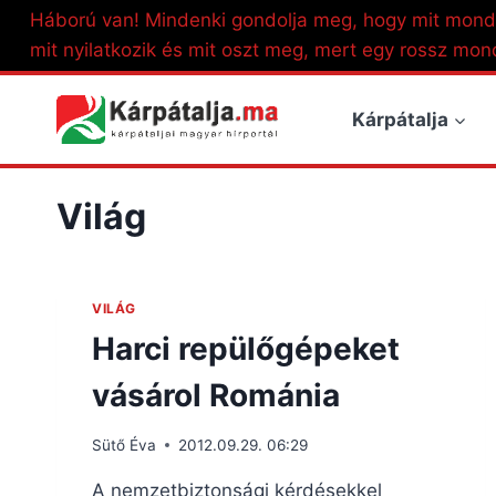
Skip
Háború van! Mindenki gondolja meg, hogy mit mond
to
mit nyilatkozik és mit oszt meg, mert egy rossz mon
content
Kárpátalja
Világ
VILÁG
Harci repülőgépeket
vásárol Románia
Sütő Éva
2012.09.29. 06:29
A nemzetbiztonsági kérdésekkel