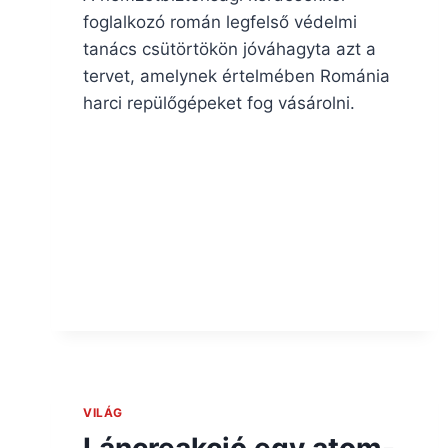
foglalkozó román legfelső védelmi
tanács csütörtökön jóváhagyta azt a
tervet, amelynek értelmében Románia
harci repülőgépeket fog vásárolni.
VILÁG