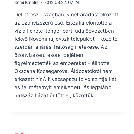
Somi Katalin
2012.08.22. 07:24
Dél-Oroszországban ismét áradást okozott
az özönvízszerű eső. Éjszaka elöntötte a
víz a Fekete-tenger parti üdülőövezetben
fekvő Novomihajlovszk települést – közölte
szerdán a járási hatóság illetékese. Az
özönvízszerű esőre idejében
figyelmeztették az embereket – állította
Okszana Kocsegarova. Áldozatokról nem
érkezett hír.A Nyecsepszu folyó szintje két
és fél méternyit emelkedett, és legalább
hatszáz házat öntött el, közöttük…
VILÁG