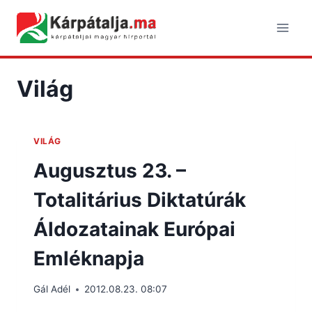
Skip
to
content
Világ
VILÁG
Augusztus 23. –
Totalitárius Diktatúrák
Áldozatainak Európai
Emléknapja
Gál Adél
2012.08.23. 08:07