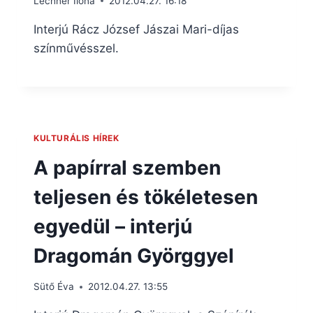
Lechner Ilona
2012.04.27. 16:18
Interjú Rácz József Jászai Mari-díjas
színművésszel.
KULTURÁLIS HÍREK
A papírral szemben
teljesen és tökéletesen
egyedül – interjú
Dragomán Györggyel
Sütő Éva
2012.04.27. 13:55