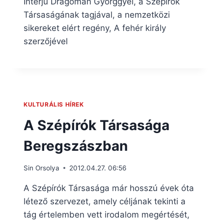
Interjú Dragomán Györggyel, a Szépírók
Társaságának tagjával, a nemzetközi
sikereket elért regény, A fehér király
szerzőjével
KULTURÁLIS HÍREK
A Szépírók Társasága
Beregszászban
Sin Orsolya
2012.04.27. 06:56
A Szépírók Társasága már hosszú évek óta
létező szervezet, amely céljának tekinti a
tág értelemben vett irodalom megértését,