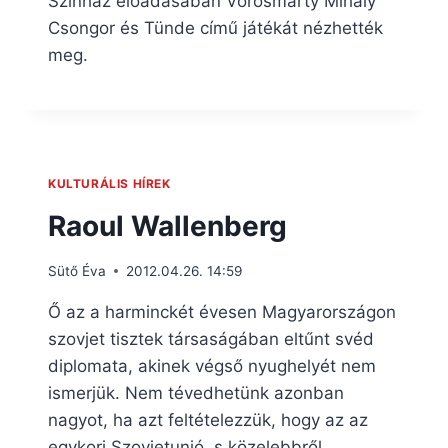
Színház előadásában Vörösmarty Mihály
Csongor és Tünde című játékát nézhették
meg.
KULTURÁLIS HÍREK
Raoul Wallenberg
Sütő Éva
2012.04.26. 14:59
Ő az a harminckét évesen Magyarországon
szovjet tisztek társaságában eltűnt svéd
diplomata, akinek végső nyughelyét nem
ismerjük. Nem tévedhetünk azonban
nagyot, ha azt feltételezzük, hogy az az
egykori Szovjetunió, s közelebbről