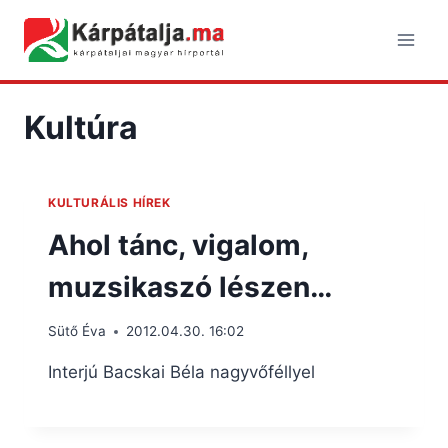
Skip
to
content
Kultúra
KULTURÁLIS HÍREK
Ahol tánc, vigalom,
muzsikaszó lészen…
Sütő Éva
2012.04.30. 16:02
Interjú Bacskai Béla nagyvőféllyel