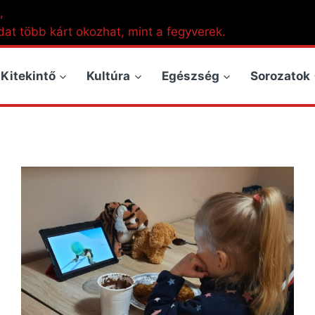
,
dat több kárt okozhat, mint a fegyverek.
Kitekintő
Kultúra
Egészség
Sorozatok