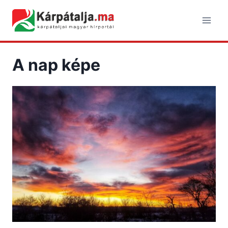
Skip
to
content
A nap képe