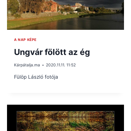
A NAP KÉPE
Ungvár fölött az ég
Kárpátalja.ma
2020.11.11. 11:52
Fülöp László fotója