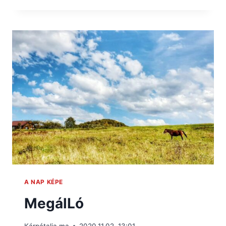
A NAP KÉPE
MegálLó
Kárpátalja.ma
2020.11.02. 13:01