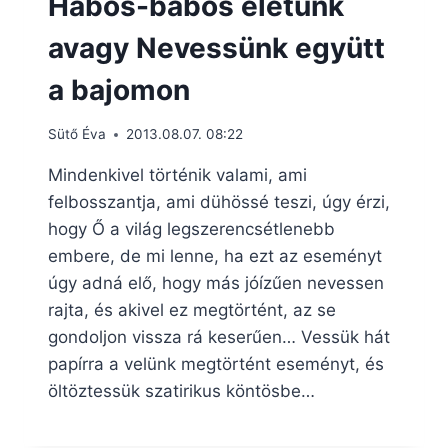
Habos-babos életünk
avagy Nevessünk együtt
a bajomon
Sütő Éva
2013.08.07. 08:22
Mindenkivel történik valami, ami
felbosszantja, ami dühössé teszi, úgy érzi,
hogy Ő a világ legszerencsétlenebb
embere, de mi lenne, ha ezt az eseményt
úgy adná elő, hogy más jóízűen nevessen
rajta, és akivel ez megtörtént, az se
gondoljon vissza rá keserűen… Vessük hát
papírra a velünk megtörtént eseményt, és
öltöztessük szatirikus köntösbe…