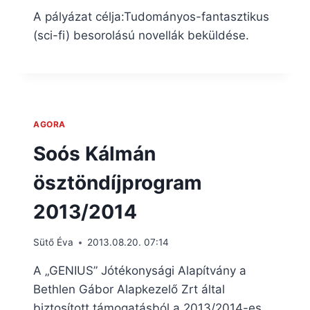
A pályázat célja:Tudományos-fantasztikus
(sci-fi) besorolású novellák beküldése.
AGORA
Soós Kálmán
ösztöndíjprogram
2013/2014
Sütő Éva
2013.08.20. 07:14
A „GENIUS” Jótékonysági Alapítvány a
Bethlen Gábor Alapkezelő Zrt által
biztosított támogatásból a 2013/2014-es