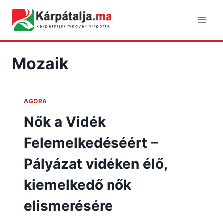
Skip
to
content
Mozaik
AGORA
Nők a Vidék
Felemelkedéséért –
Pályázat vidéken élő,
kiemelkedő nők
elismerésére