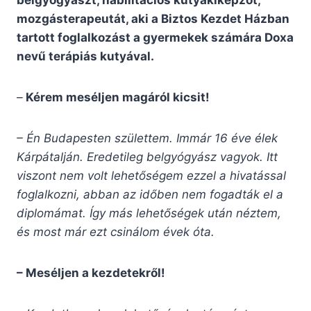
belgyógyászt, habilitációs kutyakiképzőt,
mozgásterapeutát, aki a Biztos Kezdet Házban
tartott foglalkozást a gyermekek számára Doxa
nevű terápiás kutyával.
–
Kérem meséljen magáról kicsit!
– Én Budapesten születtem. Immár 16 éve élek
Kárpátalján. Eredetileg belgyógyász vagyok. Itt
viszont nem volt lehetőségem ezzel a hivatással
foglalkozni, abban az időben nem fogadták el a
diplomámat. Így más lehetőségek után néztem,
és most már ezt csinálom évek óta.
– Meséljen a kezdetekről!