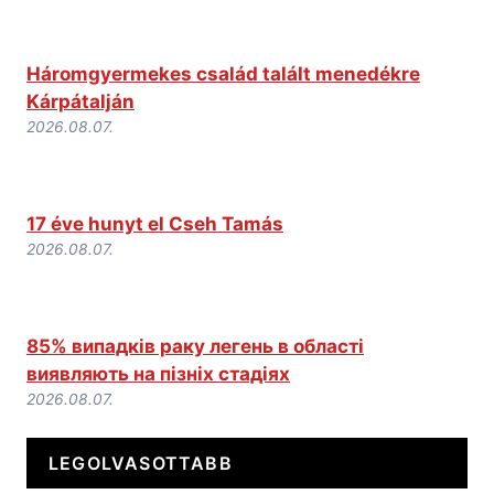
Háromgyermekes család talált menedékre
Kárpátalján
2026.08.07.
17 éve hunyt el Cseh Tamás
2026.08.07.
85% випадків раку легень в області
виявляють на пізніх стадіях
2026.08.07.
LEGOLVASOTTABB