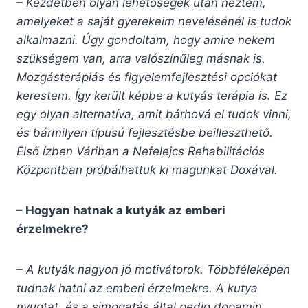
– Kezdetben olyan lehetőségek után néztem,
amelyeket a saját gyerekeim nevelésénél is tudok
alkalmazni. Úgy gondoltam, hogy amire nekem
szükségem van, arra valószínűleg másnak is.
Mozgásterápiás és figyelemfejlesztési opciókat
kerestem. Így került képbe a kutyás terápia is. Ez
egy olyan alternatíva, amit bárhová el tudok vinni,
és bármilyen típusú fejlesztésbe beilleszthető.
Első ízben Váriban a Nefelejcs Rehabilitációs
Központban próbálhattuk ki magunkat Doxával.
– Hogyan hatnak a kutyák az emberi
érzelmekre?
– A kutyák nagyon jó motivátorok. Többféleképen
tudnak hatni az emberi érzelmekre. A kutya
nyugtat, és a simogatás által pedig dopamin