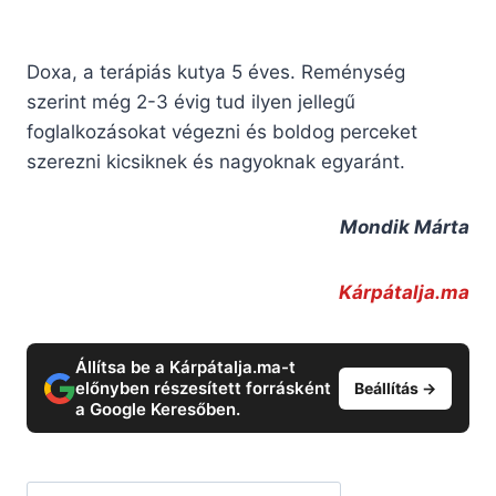
Doxa, a terápiás kutya 5 éves. Reménység
szerint még 2-3 évig tud ilyen jellegű
foglalkozásokat végezni és boldog perceket
szerezni kicsiknek és nagyoknak egyaránt.
Mondik Márta
Kárpátalja.ma
Állítsa be a Kárpátalja.ma-t
előnyben részesített forrásként
Beállítás →
a Google Keresőben.
Keresés