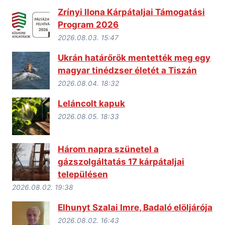
Zrínyi Ilona Kárpátaljai Támogatási
Program 2026
2026.08.03. 15:47
Ukrán határőrök mentették meg egy
magyar tinédzser életét a Tiszán
2026.08.04. 18:32
Leláncolt kapuk
2026.08.05. 18:33
Három napra szünetel a
gázszolgáltatás 17 kárpátaljai
településen
2026.08.02. 19:38
Elhunyt Szalai Imre, Badaló elöljárója
2026.08.02. 16:43