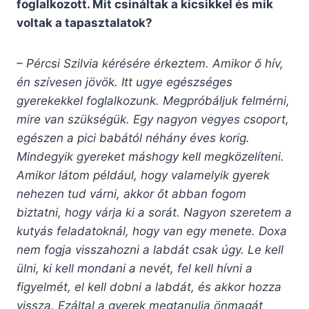
foglalkozott. Mit csináltak a kicsikkel és mik
voltak a tapasztalatok?
– Pércsi Szilvia kérésére érkeztem. Amikor ő hív,
én szívesen jövök. Itt ugye egészséges
gyerekekkel foglalkozunk. Megpróbáljuk felmérni,
mire van szükségük. Egy nagyon vegyes csoport,
egészen a pici babától néhány éves korig.
Mindegyik gyereket máshogy kell megközelíteni.
Amikor látom például, hogy valamelyik gyerek
nehezen tud várni, akkor őt abban fogom
biztatni, hogy várja ki a sorát. Nagyon szeretem a
kutyás feladatoknál, hogy van egy menete. Doxa
nem fogja visszahozni a labdát csak úgy. Le kell
ülni, ki kell mondani a nevét, fel kell hívni a
figyelmét, el kell dobni a labdát, és akkor hozza
vissza. Ezáltal a gyerek megtanulja önmagát