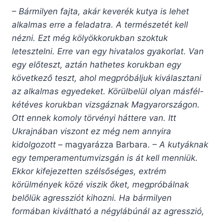
– Bármilyen fajta, akár keverék kutya is lehet
alkalmas erre a feladatra. A természetét kell
nézni. Ezt még kölyökkorukban szoktuk
letesztelni. Erre van egy hivatalos gyakorlat. Van
egy előteszt, aztán hathetes korukban egy
következő teszt, ahol megpróbáljuk kiválasztani
az alkalmas egyedeket. Körülbelül olyan másfél-
kétéves korukban vizsgáznak Magyarországon.
Ott ennek komoly törvényi háttere van. Itt
Ukrajnában viszont ez még nem annyira
kidolgozott
– magyarázza Barbara.
– A kutyáknak
egy temperamentumvizsgán is át kell menniük.
Ekkor kifejezetten szélsőséges, extrém
körülmények közé viszik őket, megpróbálnak
belőlük agressziót kihozni. Ha bármilyen
formában kiváltható a négylábúnál az agresszió,