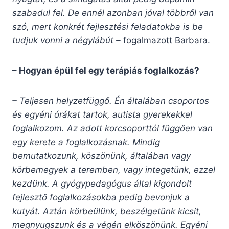
szabadul fel. De ennél azonban jóval többről van
szó, mert konkrét fejlesztési feladatokba is be
tudjuk vonni a négylábút –
fogalmazott Barbara.
– Hogyan épül fel egy terápiás foglalkozás?
– Teljesen helyzetfüggő. Én általában csoportos
és egyéni órákat tartok, autista gyerekekkel
foglalkozom. Az adott korcsoporttól függően van
egy kerete a foglalkozásnak. Mindig
bemutatkozunk, köszönünk, általában vagy
körbemegyek a teremben, vagy integetünk, ezzel
kezdünk. A gyógypedagógus által kigondolt
fejlesztő foglalkozásokba pedig bevonjuk a
kutyát. Aztán körbeülünk, beszélgetünk kicsit,
megnyugszunk és a végén elköszönünk. Egyéni