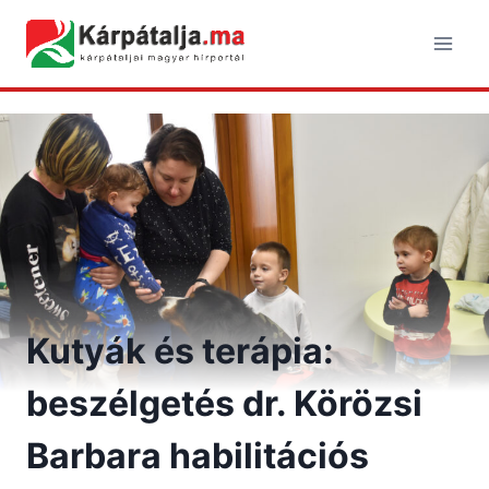
Skip
to
content
Kutyák és terápia:
beszélgetés dr. Körözsi
Barbara habilitációs