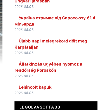
Ungvári járásban
2026.08.05.
Україна отримає від Євросоюзу €1,4
мільярда
2026.08.05.
Újabb napi melegrekord dőlt meg
Kárpátalján
2026.08.05.
Állatkínzás ügyében nyomoz a
rendőrség Poroskőn
2026.08.05.
Leláncolt kapuk
2026.08.05.
LEGOLVASOTTABB