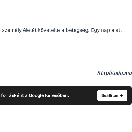
 személy életét követelte a betegség. Egy nap alatt
Kárpátalja.ma
t forrásként a Google Keresőben.
Beállítás →