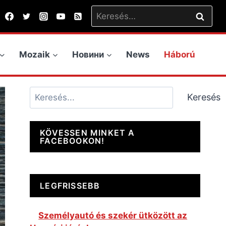
Keresés:
Mozaik
Новини
News
Háború
Keresés
Keresés
KÖVESSEN MINKET A
FACEBOOKON!
LEGFRISSEBB
Személyautó és szekér ütközött az