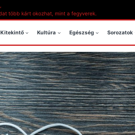
,
dat több kárt okozhat, mint a fegyverek.
Kitekintő
Kultúra
Egészség
Sorozatok