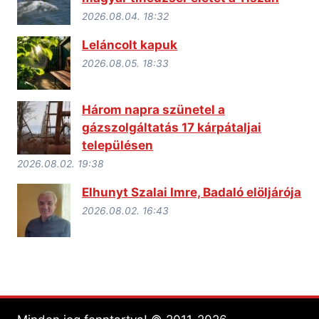
2026.08.04. 18:32
Leláncolt kapuk
2026.08.05. 18:33
Három napra szünetel a
gázszolgáltatás 17 kárpátaljai
településen
2026.08.02. 19:38
Elhunyt Szalai Imre, Badaló elöljárója
2026.08.02. 16:43