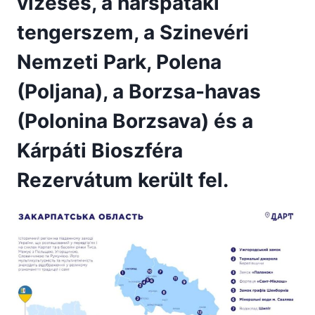
vízesés, a hárspataki
tengerszem, a Szinevéri
Nemzeti Park, Polena
(Poljana), a Borzsa-havas
(Polonina Borzsava) és a
Kárpáti Bioszféra
Rezervátum került fel.