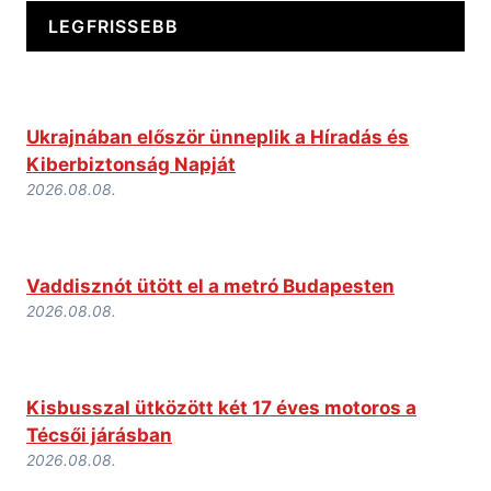
LEGFRISSEBB
Ukrajnában először ünneplik a Híradás és
Kiberbiztonság Napját
2026.08.08.
Vaddisznót ütött el a metró Budapesten
2026.08.08.
Kisbusszal ütközött két 17 éves motoros a
Técsői járásban
2026.08.08.