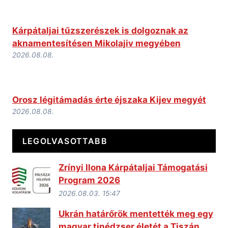
Kárpátaljai tűzszerészek is dolgoznak az
aknamentesítésen Mikolajiv megyében
2026.08.08.
Orosz légitámadás érte éjszaka Kijev megyét
2026.08.08.
LEGOLVASOTTABB
Zrínyi Ilona Kárpátaljai Támogatási
Program 2026
2026.08.03. 15:47
Ukrán határőrök mentették meg egy
magyar tinédzser életét a Tiszán