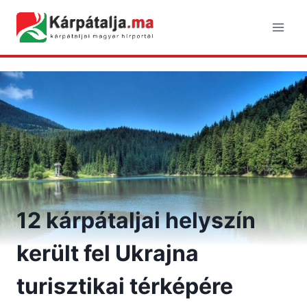
Skip
to
content
12 kárpátaljai helyszín
került fel Ukrajna
turisztikai térképére