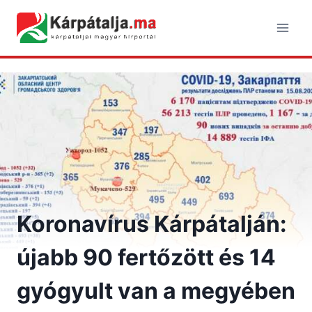
Skip
to
content
Koronavírus Kárpátalján:
újabb 90 fertőzött és 14
gyógyult van a megyében