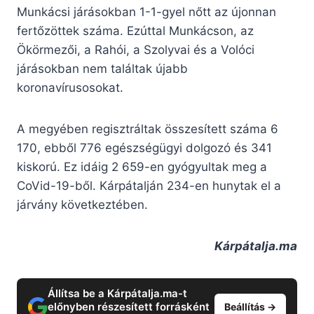
Munkácsi járásokban 1-1-gyel nőtt az újonnan
fertőzöttek száma. Ezúttal Munkácson, az
Ökörmezői, a Rahói, a Szolyvai és a Volóci
járásokban nem találtak újabb
koronavírusosokat.
A megyében regisztráltak összesített száma 6
170, ebből 776 egészségügyi dolgozó és 341
kiskorú. Ez idáig 2 659-en gyógyultak meg a
CoVid-19-ből. Kárpátalján 234-en hunytak el a
járvány következtében.
Kárpátalja.ma
Állítsa be a Kárpátalja.ma-t
előnyben részesített forrásként
Beállítás →