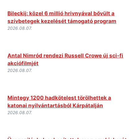
Bileckij: közel 6 millió hrivnyával bővült a
szívbetegek kezelését támogató program
2026.08.07.
Antal Nimród rendezi Russell Crowe új sci-fi
akciófilmjét
2026.08.07.
Mintegy 1200 hadkötelest törölhettek a
katonai nyilvántartásból Kárpátalján
2026.08.07.