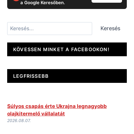
a Google Keresőben.
Keresés
Keresés
KÖVESSEN MINKET A FACEBOOKON!
LEGFRISSEBB
Súlyos csapás érte Ukrajna legnagyobb
olajkitermelő vállalatát
2026.08.07.