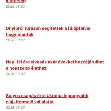
kistérség
2026.08.07.
Dnyiprói túrázón segítettek a fülöpfalvai
hegyimentők
2026.08.07.
Napi fél óra olvasás akár évekkel hozzájárulhat
a hosszabb élethez
2026.08.07.
Súlyos csapás érte Ukrajna legnagyobb
olajkitermelő vállalatát
2026.08.07.