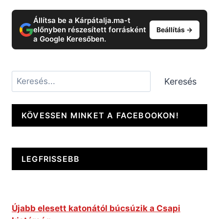
Állítsa be a Kárpátalja.ma-t
előnyben részesített forrásként
Beállítás →
a Google Keresőben.
Keresés
Keresés
KÖVESSEN MINKET A FACEBOOKON!
LEGFRISSEBB
Újabb elesett katonától búcsúzik a Csapi