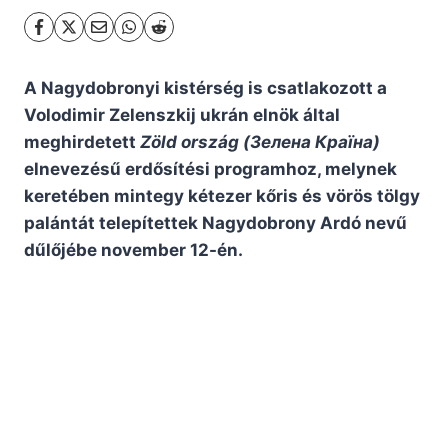
A Nagydobronyi kistérség is csatlakozott a
Volodimir Zelenszkij ukrán elnök által
meghirdetett
Zöld ország (Зелена Країнa)
elnevezésű erdősítési programhoz, melynek
keretében mintegy kétezer kőris és vörös tölgy
palántát telepítettek Nagydobrony Ardó nevű
dűlőjébe november 12-én.