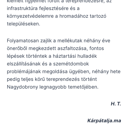
kiemelt figyelmet fordít a tereprendezésre, az
infrastruktúra fejlesztésére és a
környezetvédelemre a hromadához tartozó
településeken.
Folyamatosan zajlik a mellékutak néhány éve
önerőből megkezdett aszfaltozása, fontos
lépések történtek a háztartási hulladék
elszállításának és a szemétdombok
problémájának megoldása ügyében, néhány hete
pedig teljes körű tereprendezés történt
Nagydobrony legnagyobb temetőjében.
H. T.
Kárpátalja.ma