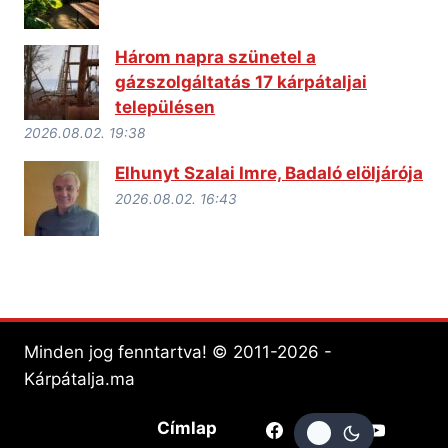
Három napra szünetel a
gázszolgáltatás 17 kárpátaljai
településen
2026.08.02. 19:38
Elhunyt Szalai Imre, Badaló elöljárója
2026.08.02. 16:43
Minden jog fenntartva! © 2011-2026 -
Kárpátalja.ma
Címlap