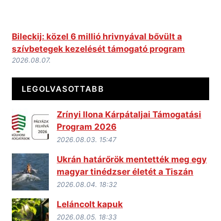
Bileckij: közel 6 millió hrivnyával bővült a
szívbetegek kezelését támogató program
2026.08.07.
LEGOLVASOTTABB
Zrínyi Ilona Kárpátaljai Támogatási
Program 2026
2026.08.03. 15:47
Ukrán határőrök mentették meg egy
magyar tinédzser életét a Tiszán
2026.08.04. 18:32
Leláncolt kapuk
2026.08.05. 18:33