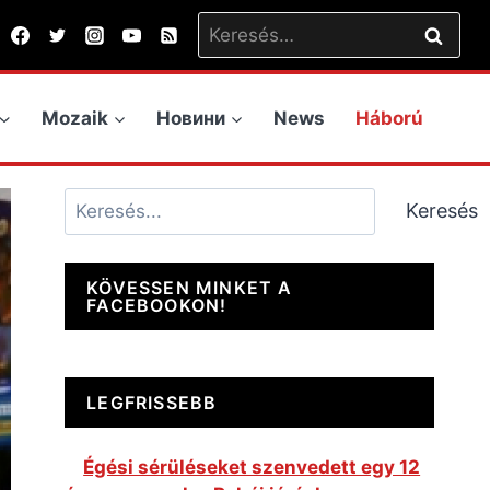
Keresés:
Mozaik
Новини
News
Háború
Keresés
Keresés
KÖVESSEN MINKET A
FACEBOOKON!
LEGFRISSEBB
Égési sérüléseket szenvedett egy 12