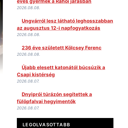
éves gyermek a Rahói járásban
2026.08.08.
Ungvárról lesz látható leghosszabban
az augusztus 12-i napfogyatkozás
2026.08.08.
236 éve született Kölcsey Ferenc
2026.08.08.
Újabb elesett katonától búcsúzik a
Csapi kistérség
2026.08.07.
Dnyiprói túrázón segítettek a
fülöpfalvai hegyimentők
2026.08.07.
LEGOLVASOTTABB