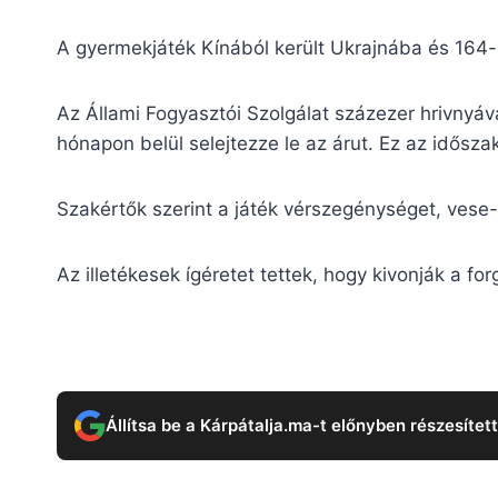
A gyermekjáték Kínából került Ukrajnába és 16
Az Állami Fogyasztói Szolgálat százezer hrivnyáv
hónapon belül selejtezze le az árut. Ez az idősz
Szakértők szerint a játék vérszegénységet, ves
Az illetékesek ígéretet tettek, hogy kivonják a fo
Állítsa be a Kárpátalja.ma-t előnyben részesítet