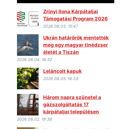
Zrínyi Ilona Kárpátaljai
Támogatási Program 2026
2026.08.03. 15:47
Ukrán határőrök mentették
meg egy magyar tinédzser
életét a Tiszán
2026.08.04. 18:32
Leláncolt kapuk
2026.08.05. 18:33
Három napra szünetel a
gázszolgáltatás 17
kárpátaljai településen
2026.08.02. 19:38