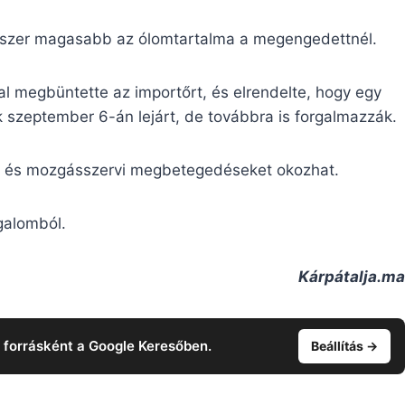
4-szer magasabb az ólomtartalma a megengedettnél.
al megbüntette az importőrt, és elrendelte, hogy egy
ak szeptember 6-án lejárt, de továbbra is forgalmazzák.
e- és mozgásszervi megbetegedéseket okozhat.
rgalomból.
Kárpátalja.ma
t forrásként a Google Keresőben.
Beállítás →