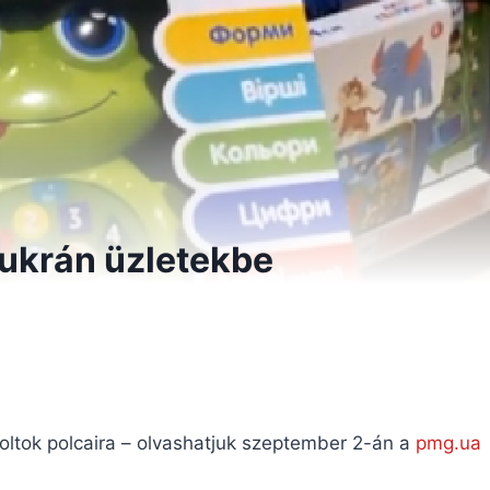
 ukrán üzletekbe
boltok polcaira – olvashatjuk szeptember 2-án a
pmg.ua