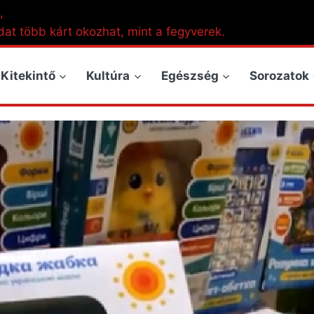
,
dat több kárt okozhat, mint a fegyverek.
Kitekintő
Kultúra
Egészség
Sorozatok