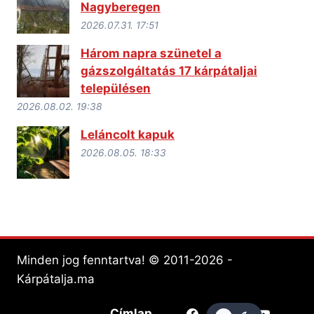
Nagyberegen
2026.07.31. 17:51
Három napra szünetel a
gázszolgáltatás 17 kárpátaljai
településen
2026.08.02. 19:38
Leláncolt kapuk
2026.08.05. 18:33
Minden jog fenntartva! © 2011-2026 -
Kárpátalja.ma
Címlap