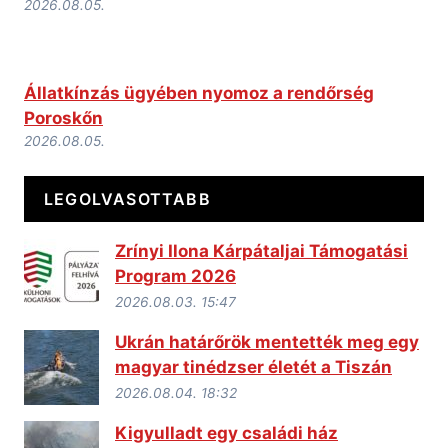
2026.08.05.
Állatkínzás ügyében nyomoz a rendőrség
Poroskőn
2026.08.05.
LEGOLVASOTTABB
Zrínyi Ilona Kárpátaljai Támogatási
Program 2026
2026.08.03. 15:47
Ukrán határőrök mentették meg egy
magyar tinédzser életét a Tiszán
2026.08.04. 18:32
Kigyulladt egy családi ház