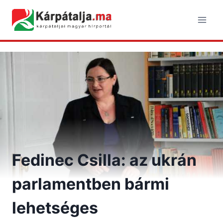
Skip
to
content
Fedinec Csilla: az ukrán
parlamentben bármi
lehetséges