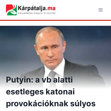
Skip
to
content
Putyin: a vb alatti
esetleges katonai
provokációknak súlyos