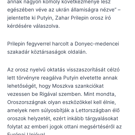
annak nagyon komoly következménye lesz
egészében véve az ukrán államiságra nézve” –
jelentette ki Putyin, Zahar Prilepin orosz író
kérdésére válaszolva.
Prilepin fegyverrel harcolt a Donyec-medencei
szakadár köztársaságok oldalán.
Az orosz nyelvű oktatás visszaszorítását célzó
lett törvényre reagálva Putyin elvetette annak
lehetőségét, hogy Moszkva szankciókat
vezessen be Rigával szemben. Mint mondta,
Oroszországnak olyan eszközökkel kell élnie,
amelyek nem súlyosbítják a Lettországban élő
oroszok helyzetét, ezért inkább tárgyalásokat
folytat az emberi jogok ottani megsértéséről az
Európai Unióval.