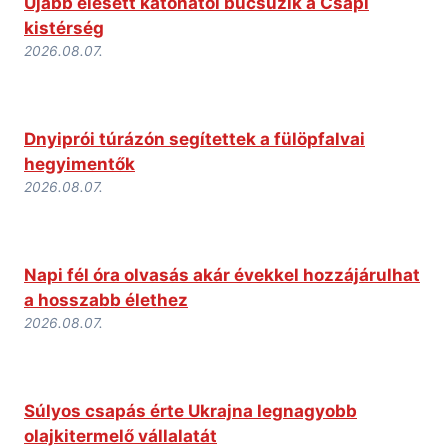
Újabb elesett katonától búcsúzik a Csapi
kistérség
2026.08.07.
Dnyiprói túrázón segítettek a fülöpfalvai
hegyimentők
2026.08.07.
Napi fél óra olvasás akár évekkel hozzájárulhat
a hosszabb élethez
2026.08.07.
Súlyos csapás érte Ukrajna legnagyobb
olajkitermelő vállalatát