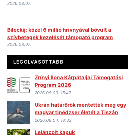
2026.08.07.
Bileckij: közel 6 millió hrivnyával bővült a
szívbetegek kezelését támogató program
2026.08.07.
LEGOLVASOTTABB
Zrínyi Ilona Kárpátaljai Támogatási
Program 2026
2026.08.03. 15:47
Ukrán határőrök mentették meg egy
magyar tinédzser életét a Tiszán
2026.08.04. 18:32
Leláncolt kapuk