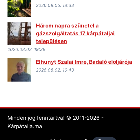
2026.08.05. 18:33
Három napra szünetel a
gázszolgáltatás 17 kárpátaljai
településen
2026.08.02. 19:38
Elhunyt Szalai Imre, Badaló elöljárója
2026.08.02. 16:43
Minden jog fenntartva! © 2011-2026 -
Kárpátalja.ma