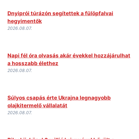
Dnyiprói túrázón segítettek a fülöpfalvai
hegyimentők
2026.08.07.
Napi fél óra olvasás akár évekkel hozzájárulhat
a hosszabb élethez
2026.08.07.
Súlyos csapás érte Ukrajna legnagyobb
olajkitermelő vállalatát
2026.08.07.