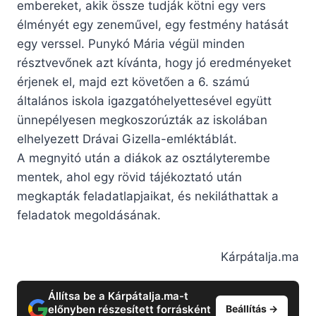
embereket, akik össze tudják kötni egy vers
élményét egy zeneművel, egy festmény hatását
egy verssel. Punykó Mária végül minden
résztvevőnek azt kívánta, hogy jó eredményeket
érjenek el, majd ezt követően a 6. számú
általános iskola igazgatóhelyettesével együtt
ünnepélyesen megkoszorúzták az iskolában
elhelyezett Drávai Gizella-emléktáblát.
A megnyitó után a diákok az osztályterembe
mentek, ahol egy rövid tájékoztató után
megkapták feladatlapjaikat, és nekiláthattak a
feladatok megoldásának.
Kárpátalja.ma
Állítsa be a Kárpátalja.ma-t
előnyben részesített forrásként
Beállítás →