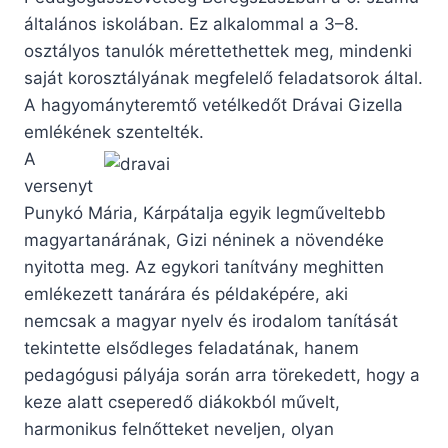
általános iskolában.
Ez alkalommal a 3–8.
osztályos tanulók mérettethettek meg, mindenki
saját korosztályának megfelelő feladatsorok által.
A hagyományteremtő vetélkedőt Drávai Gizella
emlékének szentelték.
A
versenyt
Punykó Mária, Kárpátalja egyik legműveltebb
magyartanárának, Gizi néninek a növendéke
nyitotta meg. Az egykori tanítvány meghitten
emlékezett tanárára és példaképére, aki
nemcsak a magyar nyelv és irodalom tanítását
tekintette elsődleges feladatának, hanem
pedagógusi pályája során arra törekedett, hogy a
keze alatt cseperedő diákokból művelt,
harmonikus felnőtteket neveljen, olyan