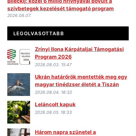
Bileckij: közel 6 millió hrivnyával bővült a
szívbetegek kezelését támogató program
2026.08.07.
LEGOLVASOTTABB
Zrínyi Ilona Kárpátaljai Támogatási
Program 2026
2026.08.03. 15:47
Ukrán határőrök mentették meg egy
magyar tinédzser életét a Tiszán
2026.08.04. 18:32
Leláncolt kapuk
2026.08.05. 18:33
Három napra szünetel a