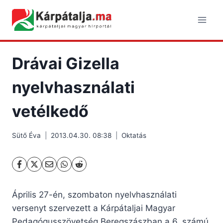
Skip
to
content
Drávai Gizella
nyelvhasználati
vetélkedő
Sütő Éva
2013.04.30. 08:38
Oktatás
Április 27-én, szombaton nyelvhasználati
versenyt szervezett a Kárpátaljai Magyar
Pedagógusszövetség Beregszászban a 6. számú