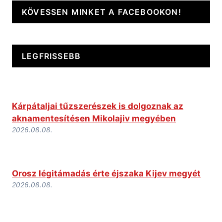
KÖVESSEN MINKET A FACEBOOKON!
LEGFRISSEBB
Kárpátaljai tűzszerészek is dolgoznak az
aknamentesítésen Mikolajiv megyében
2026.08.08.
Orosz légitámadás érte éjszaka Kijev megyét
2026.08.08.