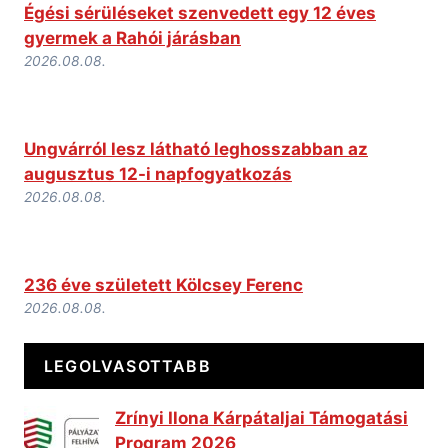
Égési sérüléseket szenvedett egy 12 éves
gyermek a Rahói járásban
2026.08.08.
Ungvárról lesz látható leghosszabban az
augusztus 12-i napfogyatkozás
2026.08.08.
236 éve született Kölcsey Ferenc
2026.08.08.
LEGOLVASOTTABB
Zrínyi Ilona Kárpátaljai Támogatási
Program 2026